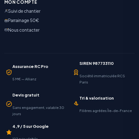
MON COMPTE
Suivi de chantier
Parrainage 50€
Nous contacter
SIREN 987733110
Assurance RC Pro
Société immatriculée RCS
5 M€ — Allianz
Paris
Devis gratuit
Tri & valorisation
Sans engagement, valable 30
Filières agréées Île-de-France
jours
4,9 / 5 sur Google
127 avis vérifiés