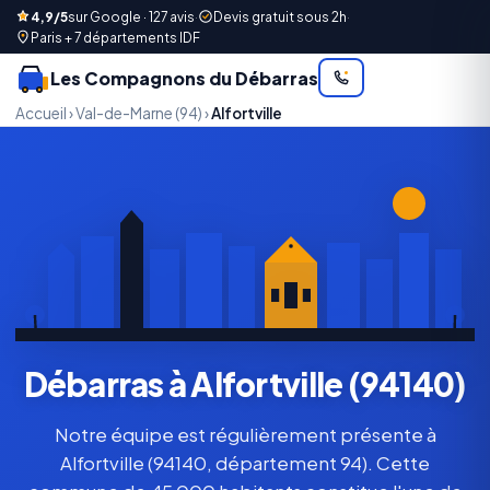
4,9/5
sur Google · 127 avis
·
Devis gratuit sous 2h
·
Paris + 7 départements IDF
Les Compagnons du Débarras
Accueil
›
Val-de-Marne (94)
›
Alfortville
Débarras à Alfortville (94140)
Notre équipe est régulièrement présente à
Alfortville (94140, département 94). Cette