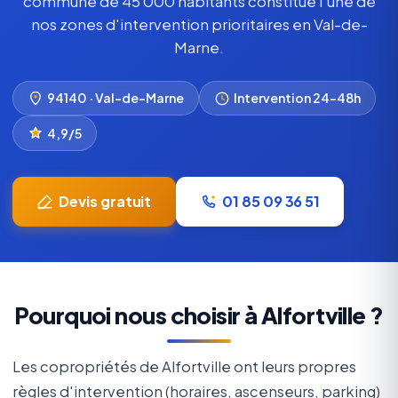
commune de 45 000 habitants constitue l'une de
nos zones d'intervention prioritaires en Val-de-
Marne.
94140 · Val-de-Marne
Intervention 24–48h
4,9/5
Devis gratuit
01 85 09 36 51
Pourquoi nous choisir à Alfortville ?
Les copropriétés de Alfortville ont leurs propres
règles d'intervention (horaires, ascenseurs, parking)