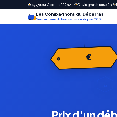
4,9/5
sur Google · 127 avis
·
Devis gratuit sous 2h
·
Les Compagnons du Débarras
Vrais artisans débarrasseurs — depuis 2005
€
FIX
Prix d'un déba