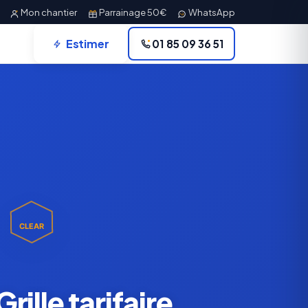
Mon chantier
Parrainage 50€
WhatsApp
Estimer
01 85 09 36 51
CLEAR
rille tarifaire