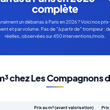
complète
aiment un débarras à Paris en 2026 ? Voici nos prix 
nt et par volume. Pas de "à partir de" trompeur : 
réelles, observées sur 450 interventions/mois.
u m³ chez Les Compagnons 
Prix au m³ (avant valorisation)
Pri