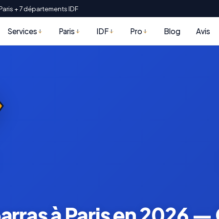
Paris + 7 départements IDF
Services
Paris
IDF
Pro
Blog
Avis
rras à Paris en 2026 — G