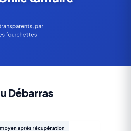
transparents, par
des fourchettes
du Débarras
x moyen après récupération