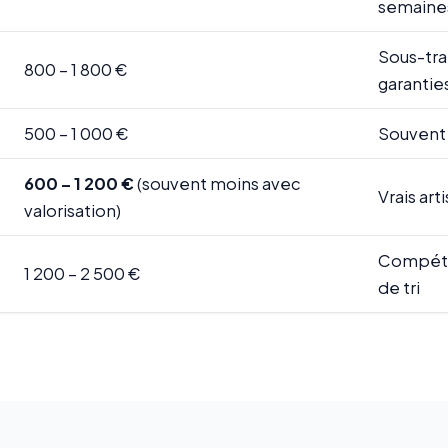
semaine
Sous-tra
800 – 1 800 €
garantie
500 – 1 000 €
Souvent 
600 – 1 200 €
(souvent moins avec
Vrais art
valorisation)
Compéten
1 200 – 2 500 €
de tri