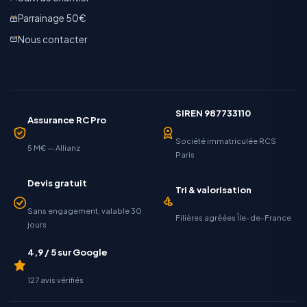
Parrainage 50€
Nous contacter
SIREN 987733110
Assurance RC Pro
Société immatriculée RCS
5 M€ — Allianz
Paris
Devis gratuit
Tri & valorisation
Sans engagement, valable 30
Filières agréées Île-de-France
jours
4,9 / 5 sur Google
127 avis vérifiés