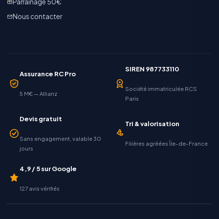
Parrainage 50€
Nous contacter
SIREN 987733110
Assurance RC Pro
Société immatriculée RCS
5 M€ — Allianz
Paris
Devis gratuit
Tri & valorisation
Sans engagement, valable 30
Filières agréées Île-de-France
jours
4,9 / 5 sur Google
127 avis vérifiés