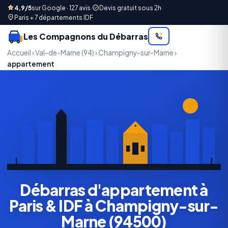
4,9/5
sur Google · 127 avis
·
Devis gratuit sous 2h
·
Paris + 7 départements IDF
Les Compagnons du Débarras
Accueil
›
Val-de-Marne (94)
›
Champigny-sur-Marne
›
appartement
Débarras d'appartement à
Paris & IDF à Champigny-sur-
Marne (94500)