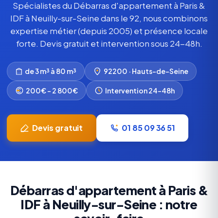
Spécialistes du Débarras d'appartement à Paris &
IDF à Neuilly-sur-Seine dans le 92, nous combinons
expertise métier (depuis 2005) et présence locale
forte. Devis gratuit et intervention sous 24-48h.
de 3 m³ à 80 m³
92200 · Hauts-de-Seine
200€ – 2 800€
Intervention 24-48h
Devis gratuit
01 85 09 36 51
Débarras d'appartement à Paris &
IDF à Neuilly-sur-Seine : notre