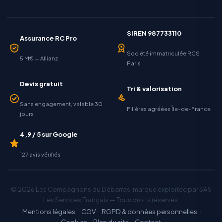
SIREN 987733110
Assurance RC Pro
Société immatriculée RCS
5 M€ — Allianz
Paris
Devis gratuit
Tri & valorisation
Sans engagement, valable 30
Filières agréées Île-de-France
jours
4,9 / 5 sur Google
127 avis vérifiés
© 2026 Les Compagnons du Débarras, marque exploitée par SAS
Les Services Français — Tous droits réservés.
Mentions légales
·
CGV
·
RGPD & données personnelles
·
Cookies
·
Plan du site
·
Contact