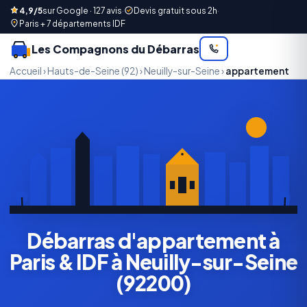
4,9/5
sur Google · 127 avis
·
Devis gratuit sous 2h
·
Paris + 7 départements IDF
Les Compagnons du Débarras
Accueil
›
Hauts-de-Seine (92)
›
Neuilly-sur-Seine
›
appartement
Débarras d'appartement à
Paris & IDF à Neuilly-sur-Seine
(92200)