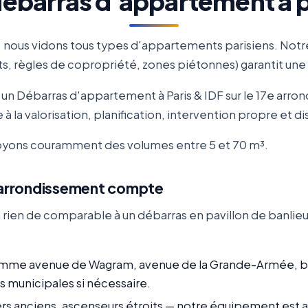
ébarras d'appartement à pa
, nous vidons tous types d'appartements parisiens. Notr
ts, règles de copropriété, zones piétonnes) garantit une
 Débarras d'appartement à Paris & IDF sur le 17e arrond
à la valorisation, planification, intervention propre et di
 voyons couramment des volumes entre 5 et 70 m³.
r arrondissement compte
 rien de comparable à un débarras en pavillon de banlieu
comme avenue de Wagram, avenue de la Grande-Armée, bou
s municipales si nécessaire.
rs anciens, ascenseurs étroits — notre équipement est 