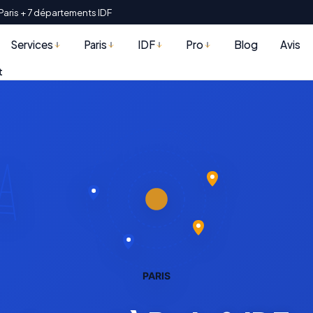
Paris + 7 départements IDF
Services
Paris
IDF
Pro
Blog
Avis
t
PARIS