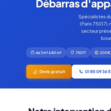
Débarras d'appa
Spécialistes d
(Paris 75017),
secteur prése
bour
de 3 m³ à 80 m³
75017
200€ 
Devis gratuit
01 85 09 36 5