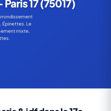
Paris 17 (75017)
 arrondissement
, Épinettes. Le
ssement mixte,
ttes.