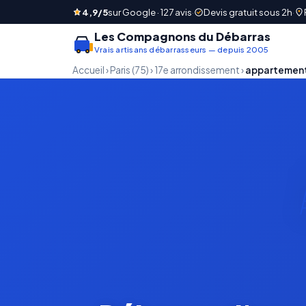
4,9/5
sur Google · 127 avis
·
Devis gratuit sous 2h
·
Les Compagnons du Débarras
Vrais artisans débarrasseurs — depuis 2005
Accueil
›
Paris (75)
›
17e arrondissement
›
appartemen