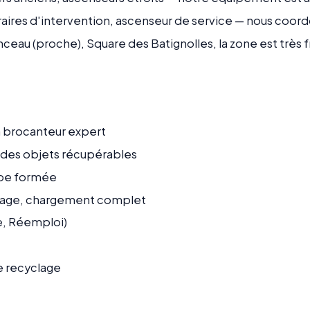
raires d'intervention, ascenseur de service — nous coor
nceau (proche), Square des Batignolles, la zone est très
n
un brocanteur expert
n des objets récupérables
ipe formée
age, chargement complet
ge, Réemploi)
e recyclage