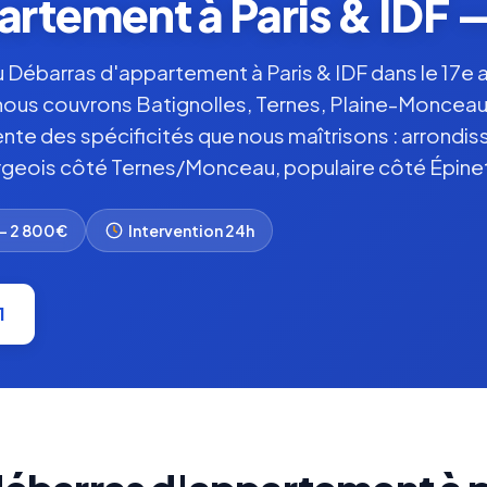
rtement à Paris & IDF — 
u Débarras d'appartement à Paris & IDF dans le 17e
 nous couvrons Batignolles, Ternes, Plaine-Monceau
nte des spécificités que nous maîtrisons : arrondi
geois côté Ternes/Monceau, populaire côté Épine
– 2 800€
Intervention 24h
1