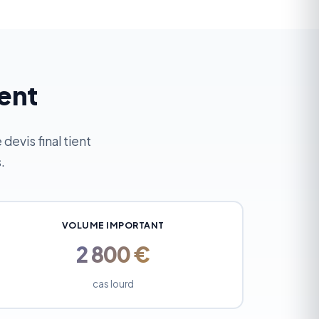
ment
evis final tient
.
VOLUME IMPORTANT
2 800 €
cas lourd