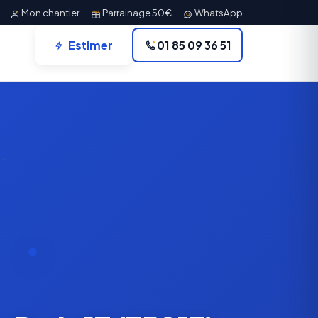
Mon chantier
Parrainage 50€
WhatsApp
Estimer
01 85 09 36 51