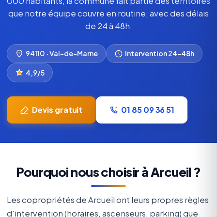
000 habitants, la commune fait partie des territoires
que notre équipe couvre en routine, avec des délais
de 24 à 48h.
94110 · Val-de-Marne
Intervention 24–48h
4,9/5
Devis gratuit
01 85 09 36 51
Pourquoi nous choisir à Arcueil ?
Les copropriétés de Arcueil ont leurs propres règles
d'intervention (horaires, ascenseurs, parking) que