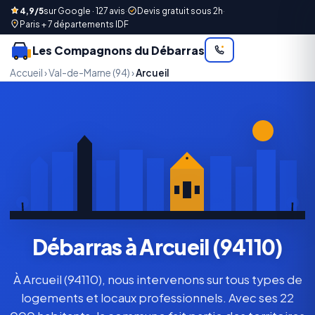
4,9/5
sur Google · 127 avis
·
Devis gratuit sous 2h
·
Paris + 7 départements IDF
Les Compagnons du Débarras
Accueil
›
Val-de-Marne (94)
›
Arcueil
Débarras à Arcueil (94110)
À Arcueil (94110), nous intervenons sur tous types de
logements et locaux professionnels. Avec ses 22