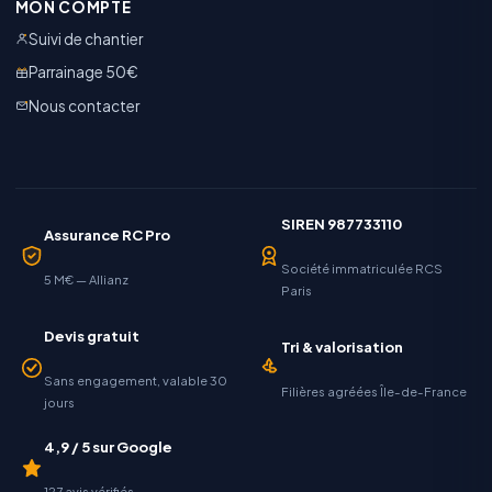
MON COMPTE
Suivi de chantier
Parrainage 50€
Nous contacter
SIREN 987733110
Assurance RC Pro
Société immatriculée RCS
5 M€ — Allianz
Paris
Devis gratuit
Tri & valorisation
Sans engagement, valable 30
Filières agréées Île-de-France
jours
4,9 / 5 sur Google
127 avis vérifiés