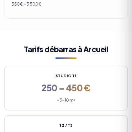
350€ – 3 500€
Tarifs débarras à Arcueil
STUDIO T1
250 – 450 €
~5–10 m³
T2 / T3