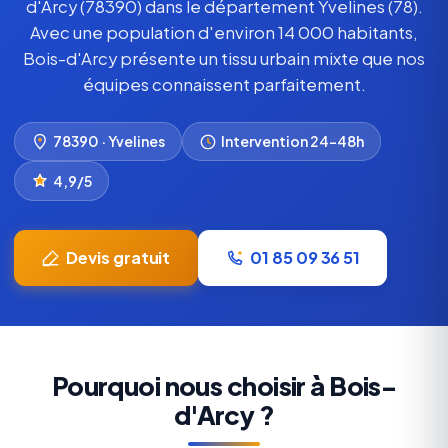
d'Arcy (78390) dans le département Yvelines (78).
Avec une population d'environ 14 000 habitants,
Bois-d'Arcy présente un tissu urbain mixte que nos
équipes connaissent parfaitement.
78390 · Yvelines
Intervention 24–48h
4,9/5
Devis gratuit
01 85 09 36 51
Pourquoi nous choisir à Bois-
d'Arcy ?