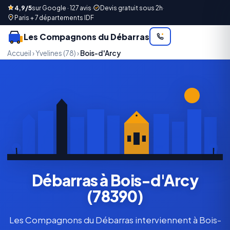
4,9/5
sur Google · 127 avis
·
Devis gratuit sous 2h
·
Paris + 7 départements IDF
Les Compagnons du Débarras
Accueil
›
Yvelines (78)
›
Bois-d'Arcy
Débarras à Bois-d'Arcy
(78390)
Les Compagnons du Débarras interviennent à Bois-