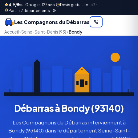
4,9/5
sur Google · 127 avis
·
Devis gratuit sous 2h
·
Paris + 7 départements IDF
Les Compagnons du Débarras
Accueil
›
Seine-Saint-Denis (93)
›
Bondy
Débarras à Bondy (93140)
Les Compagnons du Débarras interviennent à
Bondy (93140) dans le département Seine-Saint-