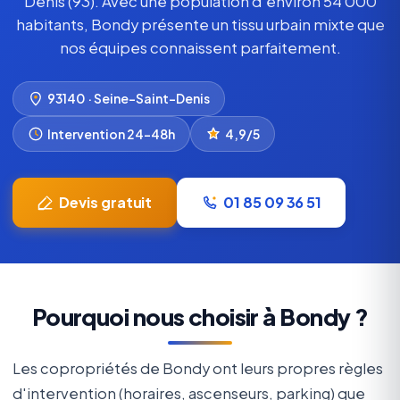
Denis (93). Avec une population d'environ 54 000
habitants, Bondy présente un tissu urbain mixte que
nos équipes connaissent parfaitement.
93140 · Seine-Saint-Denis
Intervention 24–48h
4,9/5
Devis gratuit
01 85 09 36 51
Pourquoi nous choisir à Bondy ?
Les copropriétés de Bondy ont leurs propres règles
d'intervention (horaires, ascenseurs, parking) que