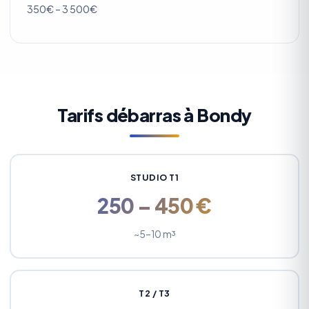
350€ – 3 500€
Tarifs débarras à Bondy
STUDIO T1
250 – 450 €
~5–10 m³
T2 / T3