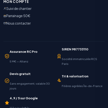
MON COMPTE
Suivi de chantier
Parrainage 50€
Nous contacter
SIREN 987733110
Assurance RC Pro
Société immatriculée RCS
5 M€ — Allianz
Paris
Devis gratuit
Tri & valorisation
Sans engagement, valable 30
Filières agréées Île-de-France
jours
4,9 / 5 sur Google
127 avis vérifiés