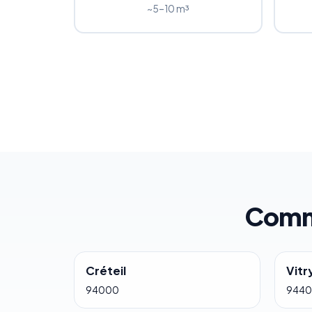
~5–10 m³
Commu
Créteil
Vitr
94000
944