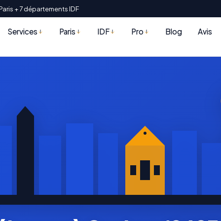
Paris + 7 départements IDF
Services
Paris
IDF
Pro
Blog
Avis