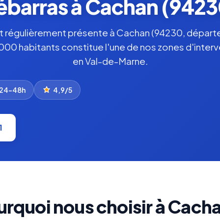
ébarras à Cachan (9423
t régulièrement présente à Cachan (94230, départ
 habitants constitue l'une de nos zones d'interve
en Val-de-Marne.
 24–48h
4,9/5
1
urquoi nous choisir à Cacha