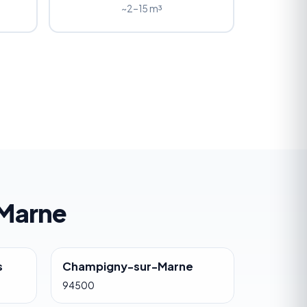
~2–15 m³
-Marne
s
Champigny-sur-Marne
94500