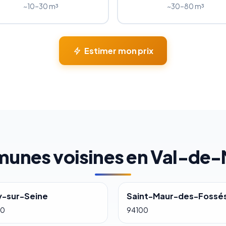
~10–30 m³
~30–80 m³
Estimer mon prix
nes voisines en Val-de
y-sur-Seine
Saint-Maur-des-Fossé
00
94100