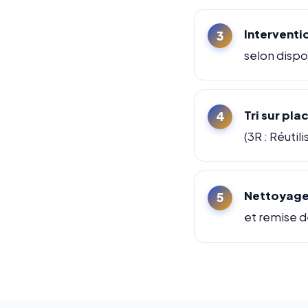
Interventi
selon dispo
Tri sur pla
(3R : Réuti
Nettoyage 
et remise d