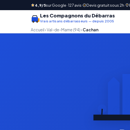
4,9/5
sur Google · 127 avis
·
Devis gratuit sous 2h
·
Les Compagnons du Débarras
Vrais artisans débarrasseurs — depuis 2005
Accueil
›
Val-de-Marne (94)
›
Cachan