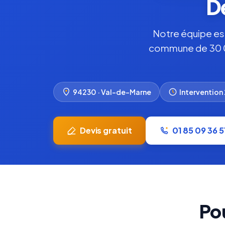
D
Notre équipe es
commune de 30 000
94230 · Val-de-Marne
Intervention
Devis gratuit
01 85 09 36 5
Po