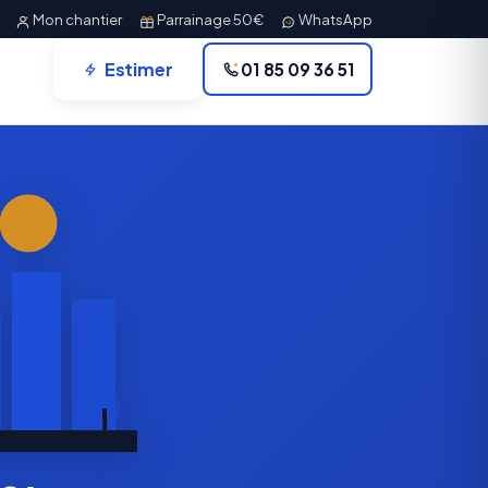
Mon chantier
Parrainage 50€
WhatsApp
Estimer
01 85 09 36 51