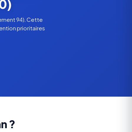
0)
ement 94). Cette
ntion prioritaires
n ?