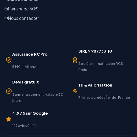
Parrainage 50€
Nous contacter
SIREN 987733110
Assurance RC Pro
Société immatriculée RCS
5 M€ — Allianz
Paris
Devis gratuit
Tri & valorisation
Sans engagement, valable 30
Filières agréées Île-de-France
jours
4,9 / 5 sur Google
127 avis vérifiés