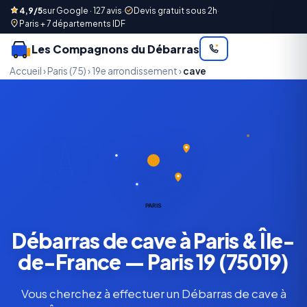
4,9/5
sur Google · 127 avis
·
Devis gratuit sous 2h
·
Paris + 7 départements IDF
Les Compagnons du Débarras
Accueil
›
Paris (75)
›
19e arrondissement
›
cave
PARIS
Débarras de cave à Paris & Île-
de-France — Paris 19 (75019)
Vous cherchez à effectuer un Débarras de cave à