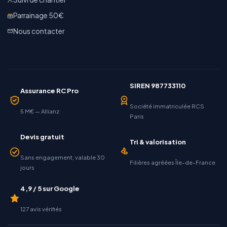
Parrainage 50€
Nous contacter
SIREN 987733110
Assurance RC Pro
Société immatriculée RCS
5 M€ — Allianz
Paris
Devis gratuit
Tri & valorisation
Sans engagement, valable 30
Filières agréées Île-de-France
jours
4,9 / 5 sur Google
127 avis vérifiés