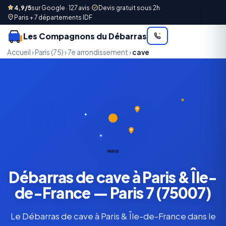
4,9/5
sur Google · 127 avis
·
Devis gratuit sous 2h
·
Paris + 7 départements IDF
Les Compagnons du Débarras
Accueil
›
Paris (75)
›
7e arrondissement
›
cave
PARIS
Débarras de cave à Paris & Île-
de-France — Paris 7 (75007)
Le Débarras de cave à Paris & Île-de-France dans le