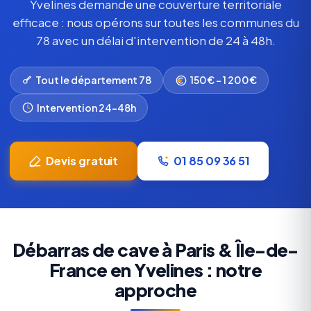
Yvelines demande une couverture territoriale
efficace : nous opérons sur toutes les communes du
78 avec un délai d'intervention de 24 à 48h.
Tout le département 78
150€ – 1 200€
Intervention 24-48h
Devis gratuit
01 85 09 36 51
Débarras de cave à Paris & Île-de-
France en Yvelines : notre
approche