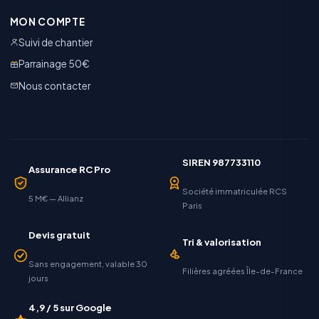
MON COMPTE
Suivi de chantier
Parrainage 50€
Nous contacter
SIREN 987733110
Assurance RC Pro
Société immatriculée RCS
5 M€ — Allianz
Paris
Devis gratuit
Tri & valorisation
Sans engagement, valable 30
Filières agréées Île-de-France
jours
4,9 / 5 sur Google