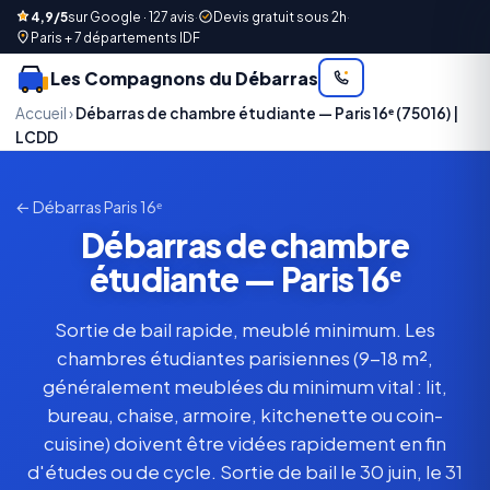
4,9/5
sur Google · 127 avis
·
Devis gratuit sous 2h
·
Paris + 7 départements IDF
Les Compagnons du Débarras
Accueil
›
Débarras de chambre étudiante — Paris 16ᵉ (75016) |
LCDD
← Débarras Paris 16ᵉ
Débarras de chambre
étudiante — Paris 16ᵉ
Sortie de bail rapide, meublé minimum. Les
chambres étudiantes parisiennes (9-18 m²,
généralement meublées du minimum vital : lit,
bureau, chaise, armoire, kitchenette ou coin-
cuisine) doivent être vidées rapidement en fin
d'études ou de cycle. Sortie de bail le 30 juin, le 31