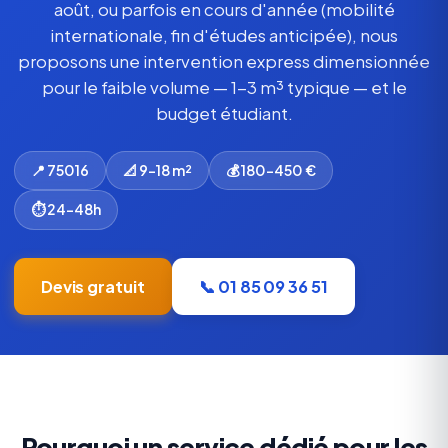
août, ou parfois en cours d'année (mobilité
internationale, fin d'études anticipée), nous
proposons une intervention express dimensionnée
pour le faible volume — 1-3 m³ typique — et le
budget étudiant.
📍 75016
📐 9-18 m²
💰 180-450 €
⏱ 24-48h
Devis gratuit
📞 01 85 09 36 51
Pourquoi un service dédié pour les