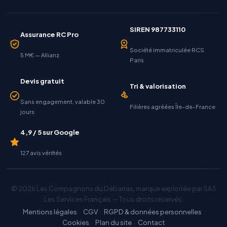
SIREN 987733110
Assurance RC Pro
Société immatriculée RCS
5 M€ — Allianz
Paris
Devis gratuit
Tri & valorisation
Sans engagement, valable 30
Filières agréées Île-de-France
jours
4,9 / 5 sur Google
127 avis vérifiés
© 2026 Les Compagnons du Débarras, marque exploitée par SAS
Les Services Français — Tous droits réservés.
Mentions légales
·
CGV
·
RGPD & données personnelles
·
Cookies
·
Plan du site
·
Contact