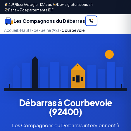
4,9/5
sur Google · 127 avis
·
Devis gratuit sous 2h
·
Paris + 7 départements IDF
Les Compagnons du Débarras
Accueil
›
Hauts-de-Seine (92)
›
Courbevoie
Débarras à Courbevoie
(92400)
Les Compagnons du Débarras interviennent à