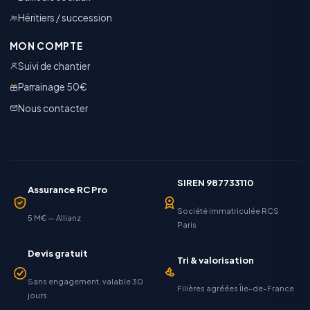
Héritiers / succession
MON COMPTE
Suivi de chantier
Parrainage 50€
Nous contacter
SIREN 987733110
Assurance RC Pro
Société immatriculée RCS
5 M€ — Allianz
Paris
Devis gratuit
Tri & valorisation
Sans engagement, valable 30
Filières agréées Île-de-France
jours