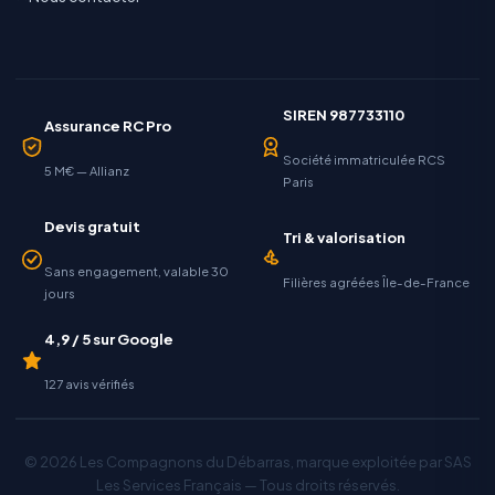
SIREN 987733110
Assurance RC Pro
Société immatriculée RCS
5 M€ — Allianz
Paris
Devis gratuit
Tri & valorisation
Sans engagement, valable 30
Filières agréées Île-de-France
jours
4,9 / 5 sur Google
127 avis vérifiés
© 2026 Les Compagnons du Débarras, marque exploitée par SAS
Les Services Français — Tous droits réservés.