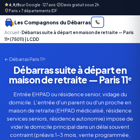
4,9/5
sur Google · 127 avis
·
Devis gratuit sous 2h
·
Paris + 7 départements IDF
Les Compagnons du Débarras
Accueil
›
Débarras suite à départ en maison de retraite — Paris
11ᵉ (75011) | LCDD
← Débarras Paris 11ᵉ
Débarras suite à départ en
maison de retraite — Paris 11ᵉ
Entrée EHPAD ou résidence senior, vidage du
domicile. L'entrée d'un parent ou d'un proche en
maison de retraite (EHPAD médicalisé, résidence
services seniors, résidence autonomie) impose de
vider le domicile principal dans un délai souvent
contraint (préavis 1-3 mois, vente programmée,