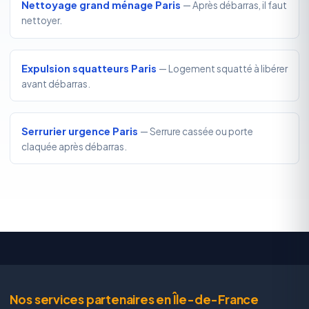
Nettoyage grand ménage Paris
— Après débarras, il faut
nettoyer.
Expulsion squatteurs Paris
— Logement squatté à libérer
avant débarras.
Serrurier urgence Paris
— Serrure cassée ou porte
claquée après débarras.
Nos services partenaires en Île-de-France