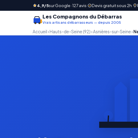
4,9/5
sur Google · 127 avis
·
Devis gratuit sous 2h
·
Les Compagnons du Débarras
Vrais artisans débarrasseurs — depuis 2005
Accueil
›
Hauts-de-Seine (92)
›
Asnières-sur-Seine
›
N