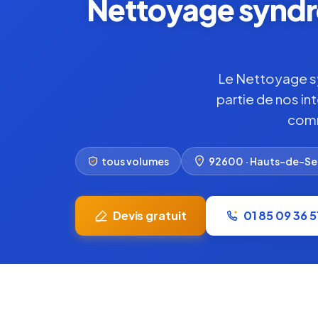
Nettoyage syndro
Le Nettoyage sy
partie de nos in
comm
tous volumes
92600 · Hauts-de-Se
Devis gratuit
01 85 09 36 5