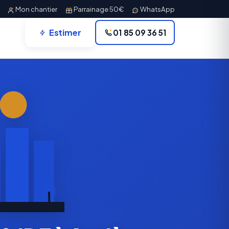
Mon chantier
Parrainage 50€
WhatsApp
Estimer
01 85 09 36 51