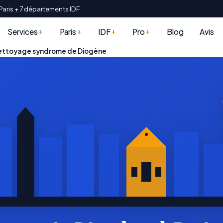
Paris + 7 départements IDF
Services
Paris
IDF
Pro
Blog
Avis
ettoyage syndrome de Diogène