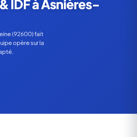
& IDF à Asnières-
ine (92600) fait
uipe opère sur la
apté.