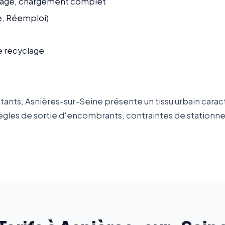
age, chargement complet
ge, Réemploi)
e recyclage
tants, Asnières-sur-Seine présente un tissu urbain cara
 : règles de sortie d'encombrants, contraintes de statio