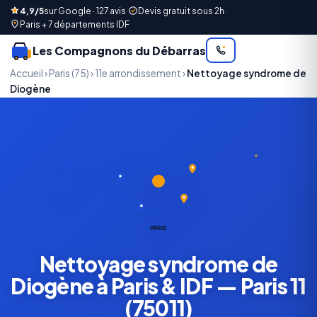
4,9/5
sur Google · 127 avis
·
Devis gratuit sous 2h
·
Paris + 7 départements IDF
Les Compagnons du Débarras
Accueil
›
Paris (75)
›
11e arrondissement
›
Nettoyage syndrome de
Diogène
PARIS
Nettoyage syndrome de
Diogène à Paris & IDF — Paris 11
(75011)