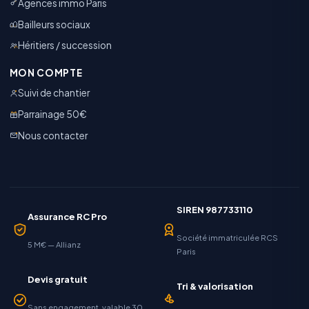
Agences immo Paris
Bailleurs sociaux
Héritiers / succession
MON COMPTE
Suivi de chantier
Parrainage 50€
Nous contacter
SIREN 987733110
Assurance RC Pro
Société immatriculée RCS
5 M€ — Allianz
Paris
Devis gratuit
Tri & valorisation
Sans engagement, valable 30