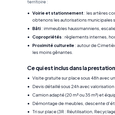
territoire :
Voirie et stationnement
: les artères 
obtenons les autorisations municipales s
Bâti
: immeubles haussmanniens, escalie
Copropriétés
: règlements internes, ho
Proximité culturelle
: autour de Cimetièr
les moins gênantes.
Ce qui est inclus dans la prestatio
Visite gratuite sur place sous 48h avec 
Devis détaillé sous 24h avec valorisatio
Camion adapté (20 m³ ou 35 m³) et équ
Démontage de meubles, descente d'ét
Tri sur place (3R : Réutilisation, Recycla