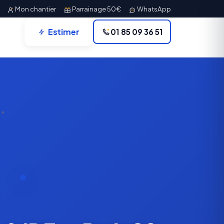
Mon chantier
Parrainage 50€
WhatsApp
Estimer
01 85 09 36 51