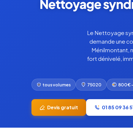
Nettoyage syndr
Le Nettoyage syn
demande une conna
Ménilmontant, n
fort dénivelé, i
tous volumes
75020
800€ 
Devis gratuit
01 85 09 36 5