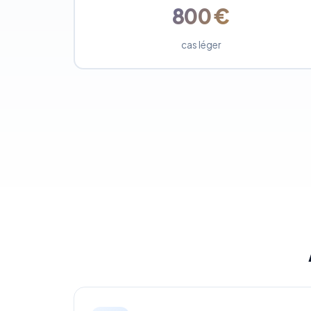
800 €
cas léger