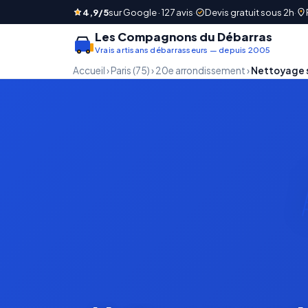
4,9/5
sur Google · 127 avis
·
Devis gratuit sous 2h
·
Les Compagnons du Débarras
Vrais artisans débarrasseurs — depuis 2005
Accueil
›
Paris (75)
›
20e arrondissement
›
Nettoyage 