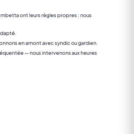
betta ont leurs règles propres ; nous
adapté.
donnons en amont avec syndic ou gardien.
 fréquentée — nous intervenons aux heures