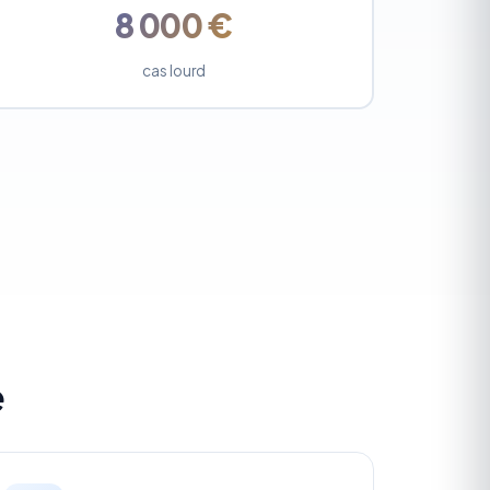
8 000 €
cas lourd
e