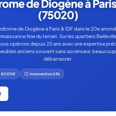
ome de Diogène à Paris 
(75020)
drome de Diogène à Paris & IDF dans le 20e arrond
issance fine du terrain. Sur les quartiers Bellevil
ous opérons depuis 20 ans avec une expertise préc
mmeubles anciens souvent sans ascenseur, beaucoup
débarrasser.
– 8 000€
Intervention 24h
1