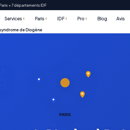
Paris + 7 départements IDF
Services
Paris
IDF
Pro
Blog
Avis
syndrome de Diogène
PARIS