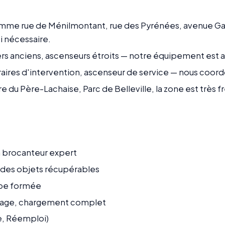
comme rue de Ménilmontant, rue des Pyrénées, avenue Gam
i nécessaire.
rs anciens, ascenseurs étroits — notre équipement est 
raires d'intervention, ascenseur de service — nous coor
e du Père-Lachaise, Parc de Belleville, la zone est très
n
un brocanteur expert
n des objets récupérables
ipe formée
age, chargement complet
ge, Réemploi)