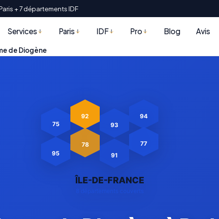
Paris + 7 départements IDF
Services
Paris
IDF
Pro
Blog
Avis
me de Diogène
92
94
75
93
77
78
91
95
ÎLE-DE-FRANCE
8 départements couverts