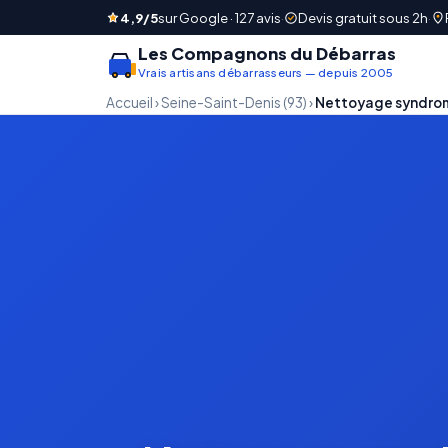
4,9/5
sur Google · 127 avis
·
Devis gratuit sous 2h
·
Les Compagnons du Débarras
Vrais artisans débarrasseurs — depuis 2005
Accueil
›
Seine-Saint-Denis (93)
›
Nettoyage syndro