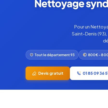
Nettoyage syndr
Pour un Nettoya
Saint-Denis (93),
dé
Tout le département 93
800€ – 8 
Devis gratuit
01 85 09 36 5