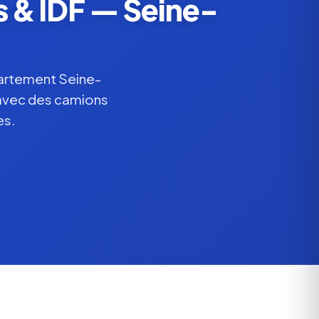
s & IDF — Seine-
partement Seine-
e avec des camions
es.