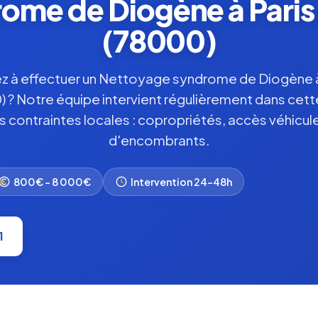
me de Diogène à Paris &
(78000)
z à effectuer un Nettoyage syndrome de Diogène à 
0) ? Notre équipe intervient régulièrement dans ce
es contraintes locales : copropriétés, accès véhicule
d'encombrants.
800€ – 8 000€
Intervention 24-48h
1