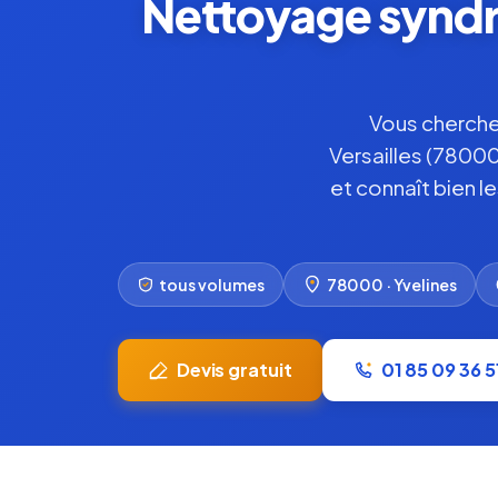
Nettoyage syndro
Vous cherche
Versailles (7800
et connaît bien l
tous volumes
78000 · Yvelines
Devis gratuit
01 85 09 36 5