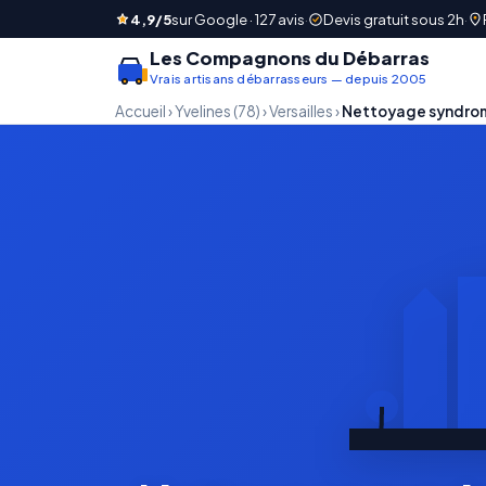
4,9/5
sur Google · 127 avis
·
Devis gratuit sous 2h
·
Les Compagnons du Débarras
Vrais artisans débarrasseurs — depuis 2005
Accueil
›
Yvelines (78)
›
Versailles
›
Nettoyage syndro