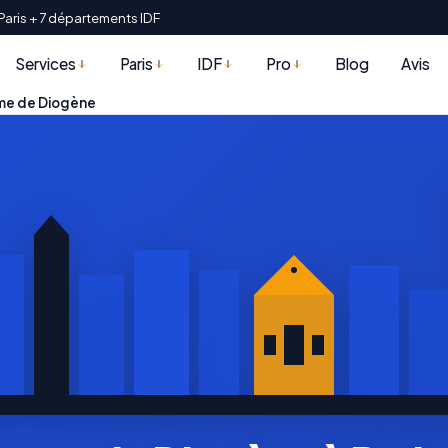
Paris + 7 départements IDF
Services
Paris
IDF
Pro
Blog
Avis
me de Diogène