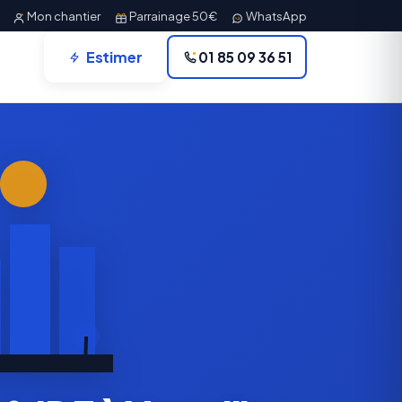
Mon chantier
Parrainage 50€
WhatsApp
Estimer
01 85 09 36 51