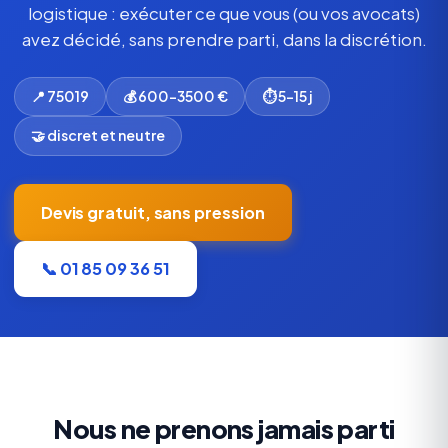
logistique : exécuter ce que vous (ou vos avocats)
avez décidé, sans prendre parti, dans la discrétion.
📍 75019
💰 600-3500 €
⏱ 5-15 j
🤝 discret et neutre
Devis gratuit, sans pression
📞 01 85 09 36 51
Nous ne prenons jamais parti