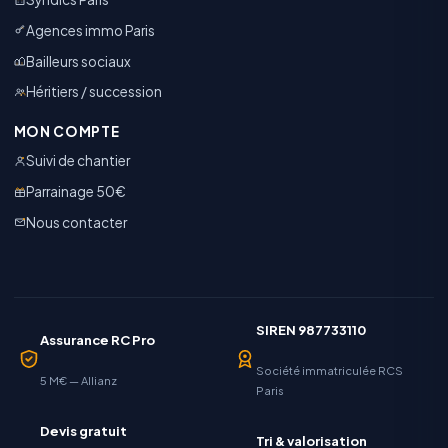
Agences immo Paris
Bailleurs sociaux
Héritiers / succession
MON COMPTE
Suivi de chantier
Parrainage 50€
Nous contacter
SIREN 987733110
Assurance RC Pro
Société immatriculée RCS
5 M€ — Allianz
Paris
Devis gratuit
Tri & valorisation