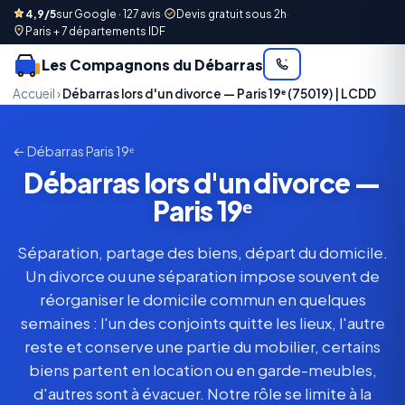
4,9/5
sur Google · 127 avis
·
Devis gratuit sous 2h
·
Paris + 7 départements IDF
Les Compagnons du Débarras
Accueil
›
Débarras lors d'un divorce — Paris 19ᵉ (75019) | LCDD
← Débarras Paris 19ᵉ
Débarras lors d'un divorce —
Paris 19ᵉ
Séparation, partage des biens, départ du domicile.
Un divorce ou une séparation impose souvent de
réorganiser le domicile commun en quelques
semaines : l'un des conjoints quitte les lieux, l'autre
reste et conserve une partie du mobilier, certains
biens partent en location ou en garde-meubles,
d'autres sont à évacuer. Notre rôle se limite à la