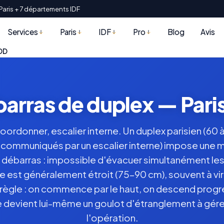
Paris + 7 départements IDF
Services
Paris
IDF
Pro
Blog
Avis
CDD
arras de duplex — Paris
oordonner, escalier interne. Un duplex parisien (60 
x, communiqués par un escalier interne) impose une
 débarras : impossible d'évacuer simultanément les
rne est généralement étroit (75-90 cm), souvent à vi
 règle : on commence par le haut, on descend progr
rne devient lui-même un goulot d'étranglement à gér
l'opération.