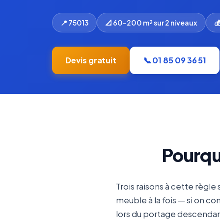
📍 75013
📐 60-200 m² sur 2 niveaux

Devis gratuit
📞 01 85 09 36 51
Pourqu
Trois raisons à cette règle
meuble à la fois — si on co
lors du portage descendan