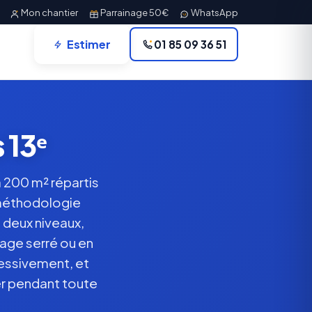
Mon chantier
Parrainage 50€
WhatsApp
Estimer
01 85 09 36 51
 13ᵉ
à 200 m² répartis
 méthodologie
 deux niveaux,
rage serré ou en
essivement, et
er pendant toute