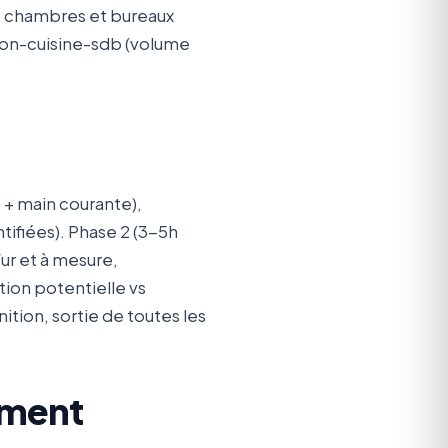
nt chambres et bureaux
alon-cuisine-sdb (volume
 + main courante),
ntifiées). Phase 2 (3-5h
fur et à mesure,
ation potentielle vs
ition, sortie de toutes les
ement