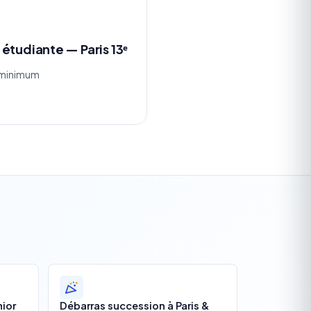
étudiante — Paris 13ᵉ
é minimum
nior
Débarras succession à Paris &