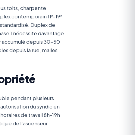
us toits, charpente
uplex contemporain 11ᵉ-19ᵉ
s standardisé. Duplex de
 phase 1 nécessite davantage
ier accumulé depuis 30-50
s depuis la rue, malles
opriété
uble pendant plusieurs
autorisation du syndic en
horaires de travail 8h-19h
tique de l'ascenseur