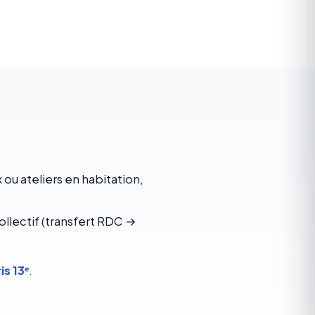
ou ateliers en habitation,
ollectif (transfert RDC →
s 13ᵉ
.