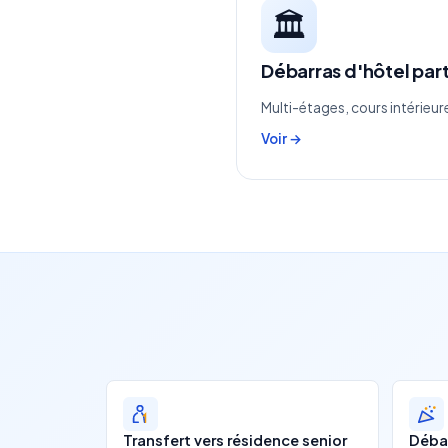
🏛️
Débarras d'hôtel parti
Multi-étages, cours intérie
Voir →
Transfert vers résidence senior
Débar