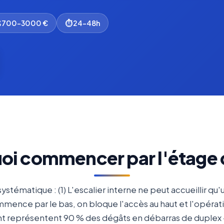
 700-3000 €
⏱ 24-48h
oi commencer par l'étage 
 systématique : (1) L'escalier interne ne peut accueillir 
mmence par le bas, on bloque l'accès au haut et l'opératio
t représentent 90 % des dégâts en débarras de duplex — 