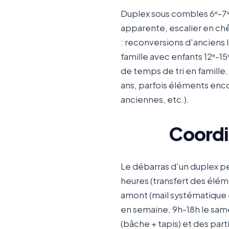
Duplex sous combles 6ᵉ-7ᵉ
apparente, escalier en chê
: reconversions d'anciens 
famille avec enfants 12ᵉ-15
de temps de tri en famill
ans, parfois éléments enc
anciennes, etc.).
Coordi
Le débarras d'un duplex p
heures (transfert des élém
amont (mail systématique 4
en semaine, 9h-18h le sam
(bâche + tapis) et des part