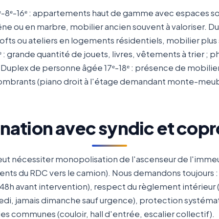
-8ᵉ-16ᵉ : appartements haut de gamme avec espaces so
ne ou en marbre, mobilier ancien souvent à valoriser. D
lofts ou ateliers en logements résidentiels, mobilier plu
ᵉ : grande quantité de jouets, livres, vêtements à trier ;
e. Duplex de personne âgée 17ᵉ-18ᵉ : présence de mobil
ombrants (piano droit à l'étage demandant monte-meuble
nation avec syndic et copr
eut nécessiter monopolisation de l'ascenseur de l'imme
ents du RDC vers le camion). Nous demandons toujours : 
8h avant intervention), respect du règlement intérieur (
edi, jamais dimanche sauf urgence), protection systéma
ies communes (couloir, hall d'entrée, escalier collectif).