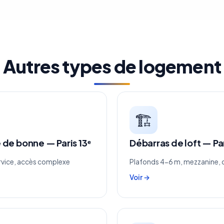
Autres types de logement
🏗️
de bonne — Paris 13ᵉ
Débarras de loft — Par
rvice, accès complexe
Plafonds 4-6 m, mezzanine,
Voir →