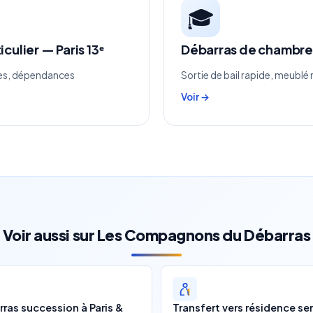
🎓
culier — Paris 13ᵉ
Débarras de chambre 
ures, dépendances
Sortie de bail rapide, meubl
Voir →
Voir aussi sur Les Compagnons du Débarras
ras succession à Paris &
Transfert vers résidence se