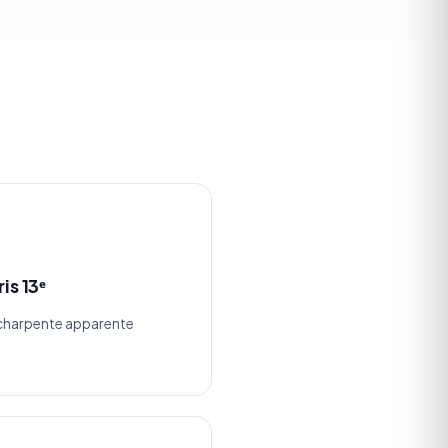
is 13ᵉ
 charpente apparente