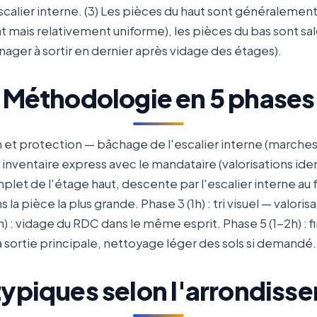
scalier interne. (3) Les pièces du haut sont généraleme
t mais relativement uniforme), les pièces du bas sont s
ager à sortir en dernier après vidage des étages).
Méthodologie en 5 phases
on et protection — bâchage de l'escalier interne (marches
, inventaire express avec le mandataire (valorisations ide
plet de l'étage haut, descente par l'escalier interne au 
 pièce la plus grande. Phase 3 (1h) : tri visuel — valoris
 : vidage du RDC dans le même esprit. Phase 5 (1-2h) : fin
a sortie principale, nettoyage léger des sols si demandé.
typiques selon l'arrondiss