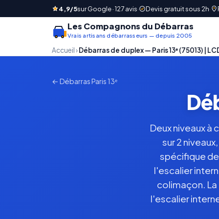
4,9/5
sur Google · 127 avis
·
Devis gratuit sous 2h
·
Les Compagnons du Débarras
Vrais artisans débarrasseurs — depuis 2005
Accueil
›
Débarras de duplex — Paris 13ᵉ (75013) | L
← Débarras Paris 13ᵉ
Déb
Deux niveaux à c
sur 2 niveau
spécifique de
l'escalier inte
colimaçon. La
l'escalier inte