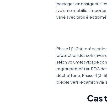
passages en charge sur l'e
(volume mobilier importan
varié avec gros électromén
Phase 1 (1-2h) : préparati
protection des sols (rives)
selon volume) : vidage com
regroupement au RDC dans la
déchetterie. Phase 4 (3-5h)
pièces vers le camion via l
Cas 