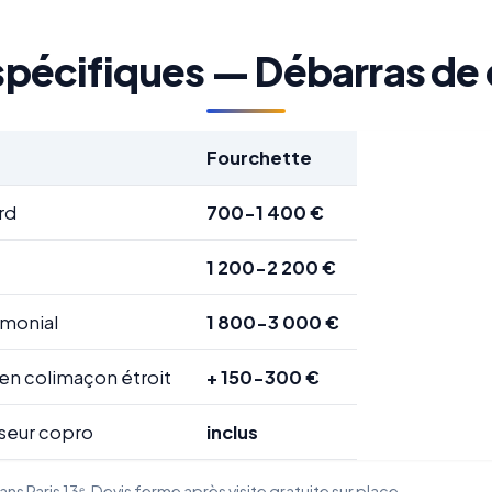
 spécifiques — Débarras de
Fourchette
rd
700-1 400 €
1 200-2 200 €
imonial
1 800-3 000 €
 en colimaçon étroit
+ 150-300 €
seur copro
inclus
s Paris 13ᵉ. Devis ferme après visite gratuite sur place.