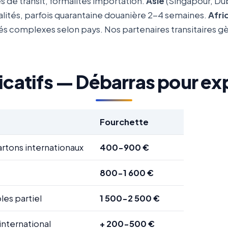
 de transit, formalités importation.
Asie
(Singapour, Dub
alités, parfois quarantaine douanière 2-4 semaines.
Afri
és complexes selon pays. Nos partenaires transitaires 
dicatifs — Débarras pour ex
Fourchette
artons internationaux
400-900 €
800-1 600 €
es partiel
1 500-2 500 €
international
+ 200-500 €