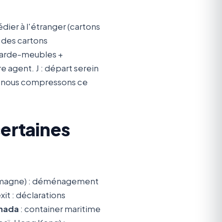
pédier à l'étranger (cartons
 des cartons
 garde-meubles +
re agent. J : départ serein
), nous compressons ce
certaines
emagne) : déménagement
it : déclarations
nada
: container maritime