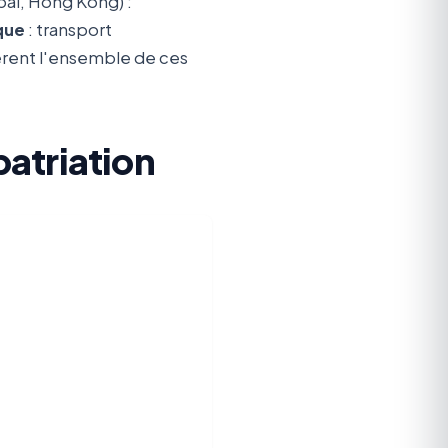
aï, Hong Kong) :
que
: transport
gèrent l'ensemble de ces
patriation