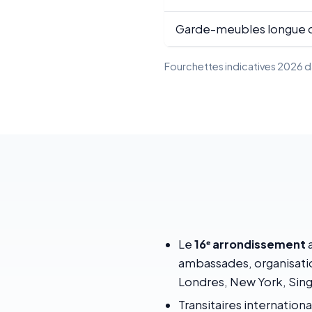
Garde-meubles longue 
Fourchettes indicatives 2026 dan
Le
16ᵉ arrondissement
a
ambassades, organisatio
Londres, New York, Sing
Transitaires internatio