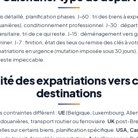
is détaillé, planification phases. J-60 : tri des biens à ex
nières), conditionnement professionnel. J-30 : départ
ransitaire, tri de ce qui reste. J-15 : déménagement vers
ner. J-7 : finition, état des lieux ou remise des clés à vot
xpatriations en urgence (mutation imposée sous 30 jours
t reste impeccable.
ité des expatriations vers 
destinations
s contraintes diffèrent :
UE
(Belgique, Luxembourg, All
douanières, transport routier ou ferroviaire.
UK
post-Brex
les sur certains biens, planification spécifique.
USA, Ca