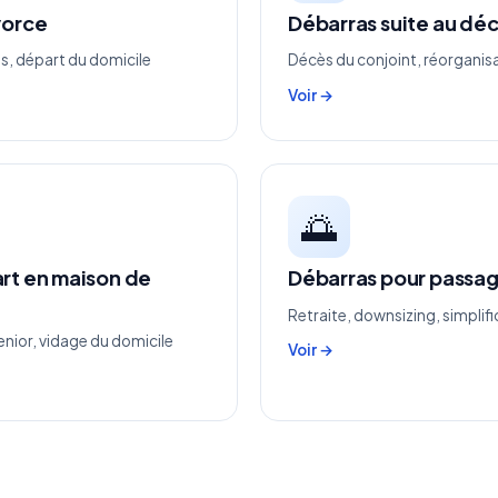
vorce
Débarras suite au déc
s, départ du domicile
Décès du conjoint, réorganis
Voir →
🌅
art en maison de
Débarras pour passage
Retraite, downsizing, simplif
nior, vidage du domicile
Voir →