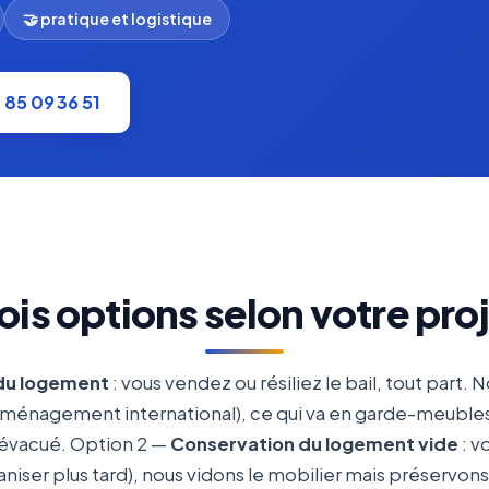
🤝 pratique et logistique
1 85 09 36 51
ois options selon votre pro
du logement
: vous vendez ou résiliez le bail, tout part. 
ménagement international), ce qui va en garde-meubles à 
/évacué. Option 2 —
Conservation du logement vide
: v
aniser plus tard), nous vidons le mobilier mais préservon