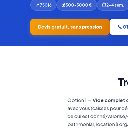
📍 75016
💰 500-3000 €
⏱ 2-4 sem.
Devis gratuit, sans pression
📞 0
Tr
Option 1 —
Vide complet 
avec vous (caisses pour dé
ce qui est donné/valorisé
patrimonial, location à org