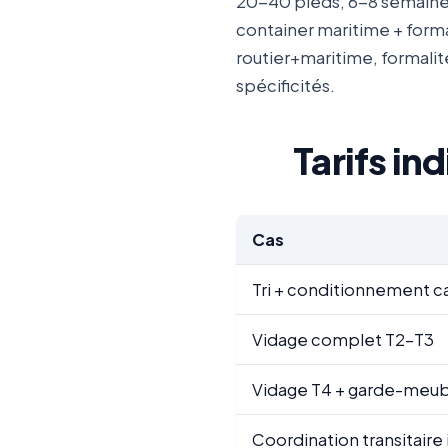
20-40 pieds, 6-8 semaines
container maritime + form
routier+maritime, formalit
spécificités.
Tarifs in
Cas
Tri + conditionnement c
Vidage complet T2-T3
Vidage T4 + garde-meubl
Coordination transitaire 