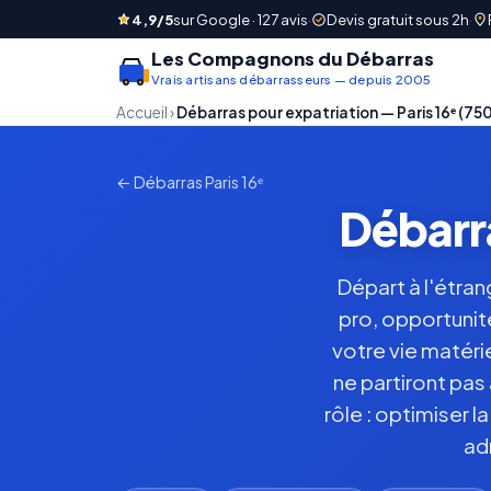
4,9/5
sur Google · 127 avis
·
Devis gratuit sous 2h
·
Les Compagnons du Débarras
Vrais artisans débarrasseurs — depuis 2005
Accueil
›
Débarras pour expatriation — Paris 16ᵉ (75
← Débarras Paris 16ᵉ
Débarra
Départ à l'étran
pro, opportunit
votre vie matérie
ne partiront pas
rôle : optimiser 
ad