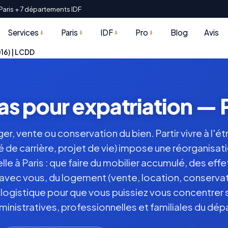
Paris + 7 départements IDF
Services
Paris
IDF
Pro
Blog
Avis
016) | LCDD
s pour expatriation — P
ger, vente ou conservation du bien. Partir vivre à l'é
é de carrière, projet de vie) impose une réorganisa
lle à Paris : que faire du mobilier accumulé, des eff
 avec vous, du logement (vente, location, conservat
la logistique pour que vous puissiez vous concentrer
ministratives, professionnelles et familiales du dépa