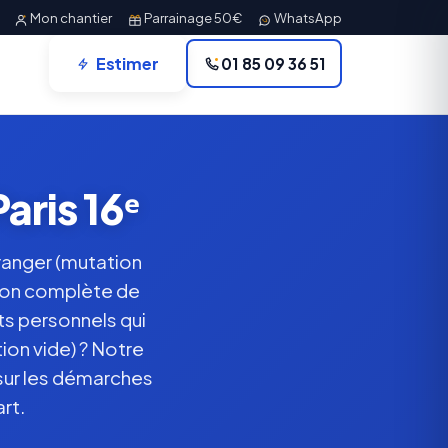
Mon chantier
Parrainage 50€
WhatsApp
Estimer
01 85 09 36 51
aris 16ᵉ
tranger (mutation
tion complète de
ets personnels qui
ion vide) ? Notre
 sur les démarches
rt.