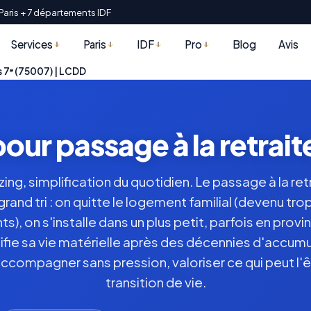
Paris + 7 départements IDF
Services
Paris
IDF
Pro
Blog
Avis
s 7ᵉ (75007) | LCDD
our passage à la retraite
ing, simplification du quotidien. Le passage à la re
grand tri : on quitte le logement familial (devenu tro
s), on s'installe dans un plus petit, parfois en prov
lifie sa vie matérielle après des décennies d'accumu
ccompagner sans pression, valoriser ce qui peut l'êtr
transition de vie.