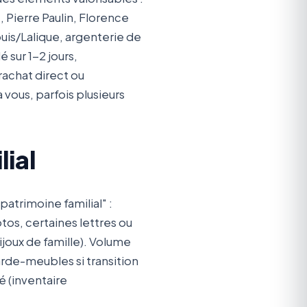
Pierre Paulin, Florence
ouis/Lalique, argenterie de
 sur 1-2 jours,
rachat direct ou
 vous, parfois plusieurs
lial
atrimoine familial" :
tos, certaines lettres ou
joux de famille). Volume
arde-meubles si transition
 (inventaire