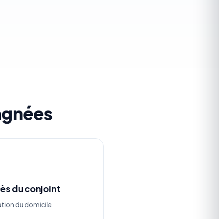
agnées
ès du conjoint
ation du domicile