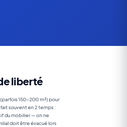
e liberté
l (parfois 150-200 m²) pour
fait souvent en 2 temps :
sif du mobilier — on ne
ial doit être évacué lors