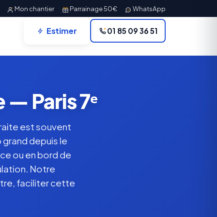
Mon chantier
Parrainage 50€
WhatsApp
Estimer
01 85 09 36 51
 — Paris 7ᵉ
traite est souvent
p grand depuis le
ince ou en bord de
lation. Notre
e, faciliter cette