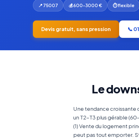
📍 75007
💰 600-3000 €
⏱ flexible
Devis gratuit, sans pression
📞 0
Le downs
Une tendance croissante che
un T2-T3 plus gérable (60-
(1) Vente du logement princ
peut pas tout emporter. St