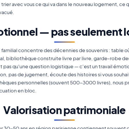
 trier avec vous ce qui va dans le nouveau logement, ce q
évacué.
motionnel — pas seulement l
familial concentre des décennies de souvenirs : table où 
ugal, bibliothèque construite livre par livre, garde-robe 
t pas qu'une question logistique — c'est un travail émot
sion, pas de jugement, écoute des histoires si vous souha
thèques personnelles (souvent 500-3000 livres), nous pro
acuation en bloc.
Valorisation patrimoniale
ur 30-50 ans en région parisienne contiennent souvent d