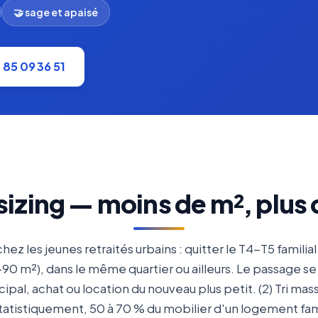
🤝 sage et apaisé
1 85 09 36 51
izing — moins de m², plus d
z les jeunes retraités urbains : quitter le T4-T5 familia
90 m²), dans le même quartier ou ailleurs. Le passage se 
ipal, achat ou location du nouveau plus petit. (2) Tri mas
atistiquement, 50 à 70 % du mobilier d'un logement famil