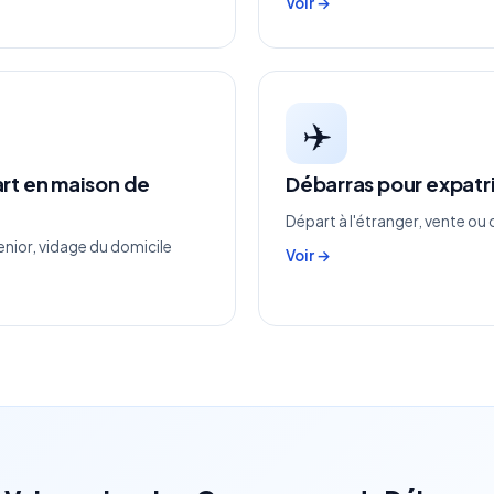
Voir →
✈️
art en maison de
Débarras pour expatr
Départ à l'étranger, vente ou
nior, vidage du domicile
Voir →