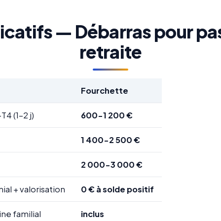
dicatifs — Débarras pour pa
retraite
Fourchette
T4 (1-2 j)
600-1 200 €
1 400-2 500 €
2 000-3 000 €
al + valorisation
0 € à solde positif
ne familial
inclus