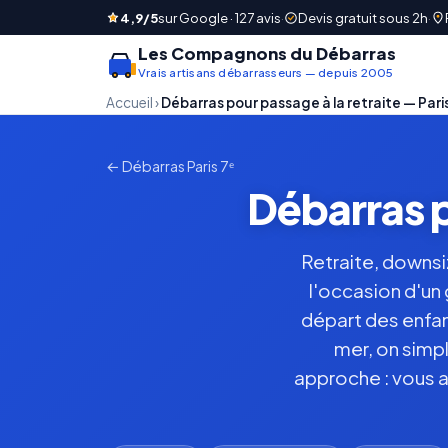
4,9/5
sur Google · 127 avis
·
Devis gratuit sous 2h
·
Les Compagnons du Débarras
Vrais artisans débarrasseurs — depuis 2005
Accueil
›
Débarras pour passage à la retraite — Pari
← Débarras Paris 7ᵉ
Débarras p
Retraite, downsiz
l'occasion d'un 
départ des enfant
mer, on simp
approche : vous a