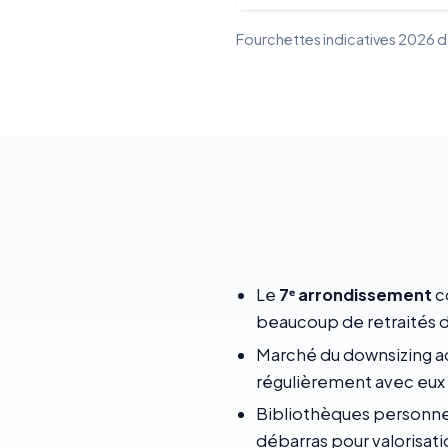
Fourchettes indicatives 2026 dan
Le
7ᵉ arrondissement
c
beaucoup de retraités d
Marché du downsizing ac
régulièrement avec eux p
Bibliothèques personnel
débarras pour valorisati