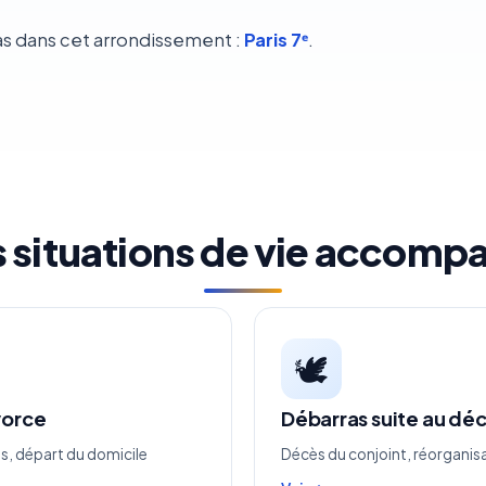
s dans cet arrondissement :
Paris 7ᵉ
.
s situations de vie accomp
🕊️
vorce
Débarras suite au déc
s, départ du domicile
Décès du conjoint, réorganis