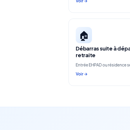
Voir →
🏠
Débarras suite à dép
retraite
Entrée EHPAD ou résidence se
Voir →