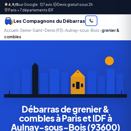
4,9/5
sur Google · 127 avis
·
Devis gratuit sous 2h
·
Paris + 7 départements IDF
Les Compagnons du Débarras
Accueil
›
Seine-Saint-Denis (93)
›
Aulnay-sous-Bois
›
grenier &
combles
Débarras de grenier &
combles à Paris et IDF à
Aulnay-sous-Bois (93600)