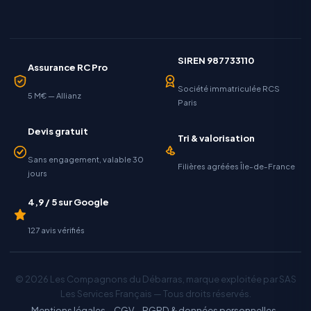
SIREN 987733110
Assurance RC Pro
Société immatriculée RCS
5 M€ — Allianz
Paris
Devis gratuit
Tri & valorisation
Sans engagement, valable 30
Filières agréées Île-de-France
jours
4,9 / 5 sur Google
127 avis vérifiés
© 2026 Les Compagnons du Débarras, marque exploitée par SAS
Les Services Français — Tous droits réservés.
Mentions légales
·
CGV
·
RGPD & données personnelles
·