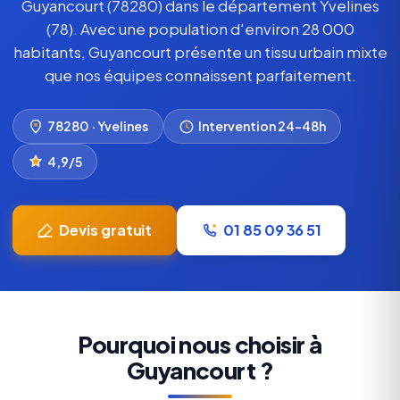
Guyancourt (78280) dans le département Yvelines
(78). Avec une population d'environ 28 000
habitants, Guyancourt présente un tissu urbain mixte
que nos équipes connaissent parfaitement.
78280 · Yvelines
Intervention 24–48h
4,9/5
Devis gratuit
01 85 09 36 51
Pourquoi nous choisir à
Guyancourt ?