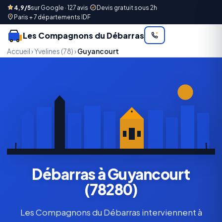
4,9/5
sur Google · 127 avis
·
Devis gratuit sous 2h
·
Paris + 7 départements IDF
Les Compagnons du Débarras
Accueil
›
Yvelines (78)
›
Guyancourt
Débarras à Guyancourt
(78280)
Les Compagnons du Débarras interviennent à