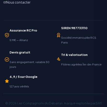
Nous contacter
SIREN 987733110
Assurance RC Pro
Société immatriculée RCS
5 M€ — Allianz
Paris
Devis gratuit
Tri & valorisation
Sans engagement, valable 30
Filières agréées Île-de-France
jours
4,9 / 5 sur Google
127 avis vérifiés
© 2026 Les Compagnons du Débarras, marque exploitée par SAS