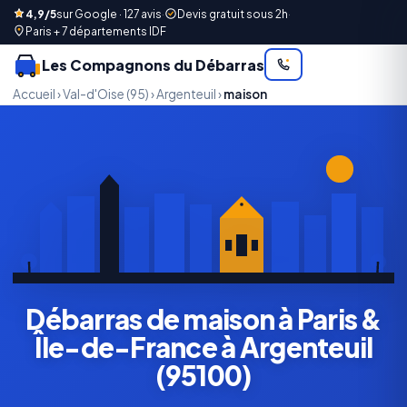
4,9/5
sur Google · 127 avis
·
Devis gratuit sous 2h
·
Paris + 7 départements IDF
Les Compagnons du Débarras
Accueil
›
Val-d'Oise (95)
›
Argenteuil
›
maison
Débarras de maison à Paris &
Île-de-France à Argenteuil
(95100)