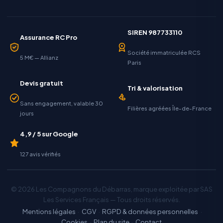
SIREN 987733110
Assurance RC Pro
Société immatriculée RCS
5 M€ — Allianz
Paris
Devis gratuit
Tri & valorisation
Sans engagement, valable 30
Filières agréées Île-de-France
jours
4,9 / 5 sur Google
127 avis vérifiés
© 2026 Les Compagnons du Débarras, marque exploitée par SAS
Les Services Français — Tous droits réservés.
Mentions légales
·
CGV
·
RGPD & données personnelles
·
Cookies
·
Plan du site
·
Contact