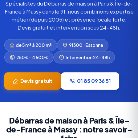
Spécialistes du Débarras de maison à Paris & Île-de-
France à Massy dans le 91, nous combinons expertise
métier (depuis 2005) et présence locale forte.
Devis gratuit et intervention sous 24-48h.
de 5 m³ à 200 m³
91300 · Essonne
250€ – 4 500€
Intervention 24-48h
Devis gratuit
01 85 09 36 51
Débarras de maison à Paris & Île-
de-France à Massy : notre savoir-