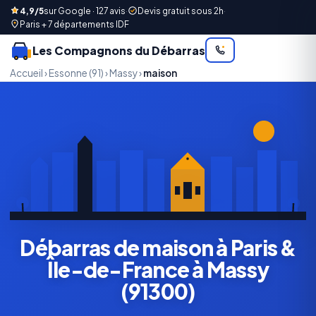
4,9/5
sur Google · 127 avis
·
Devis gratuit sous 2h
·
Paris + 7 départements IDF
Les Compagnons du Débarras
Accueil
›
Essonne (91)
›
Massy
›
maison
Débarras de maison à Paris &
Île-de-France à Massy
(91300)