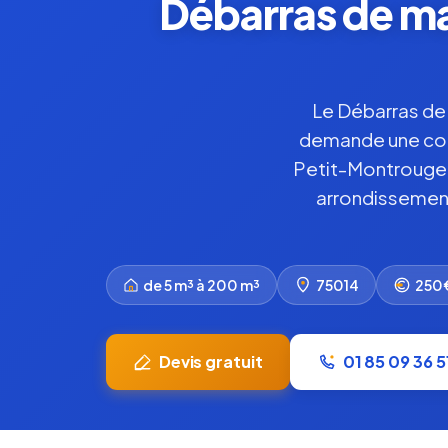
Débarras de ma
Le Débarras de 
demande une conn
Petit-Montrouge, 
arrondissement 
de 5 m³ à 200 m³
75014
250€
Devis gratuit
01 85 09 36 5