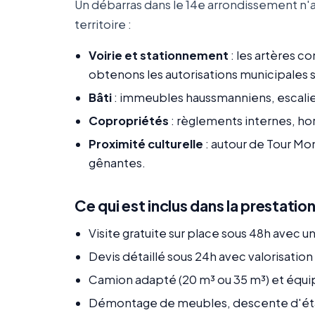
Un débarras dans le 14e arrondissement n'a
territoire :
Voirie et stationnement
: les artères c
obtenons les autorisations municipales s
Bâti
: immeubles haussmanniens, escalie
Copropriétés
: règlements internes, ho
Proximité culturelle
: autour de Tour Mo
gênantes.
Ce qui est inclus dans la prestatio
Visite gratuite sur place sous 48h avec 
Devis détaillé sous 24h avec valorisatio
Camion adapté (20 m³ ou 35 m³) et équ
Démontage de meubles, descente d'ét