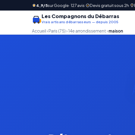
4,9/5
sur Google · 127 avis
·
Devis gratuit sous 2h
·
Les Compagnons du Débarras
Vrais artisans débarrasseurs — depuis 2005
Accueil
›
Paris (75)
›
14e arrondissement
›
maison