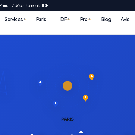
Paris + 7 départements IDF
Services
Paris
IDF
Pro
Blog
Avis
PARIS