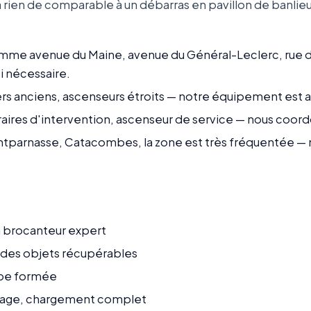
 rien de comparable à un débarras en pavillon de banlieu
omme avenue du Maine, avenue du Général-Leclerc, rue d'A
i nécessaire.
rs anciens, ascenseurs étroits — notre équipement est 
raires d'intervention, ascenseur de service — nous coor
ntparnasse, Catacombes, la zone est très fréquentée — 
n
un brocanteur expert
n des objets récupérables
ipe formée
age, chargement complet