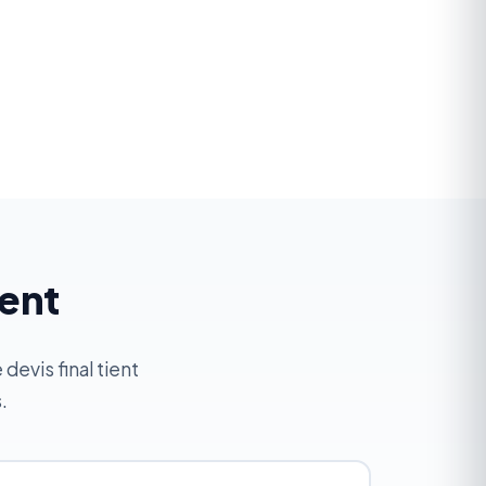
ment
evis final tient
.