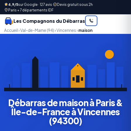
4,9/5
sur Google · 127 avis
·
Devis gratuit sous 2h
·
Paris + 7 départements IDF
Les Compagnons du Débarras
Accueil
›
Val-de-Marne (94)
›
Vincennes
›
maison
Débarras de maison à Paris &
Île-de-France à Vincennes
(94300)