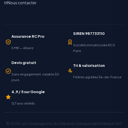
Nous contacter
SIREN 987733110
Assurance RC Pro
Société immatriculée RCS
5 M€ — Allianz
Paris
Devis gratuit
Tri & valorisation
Sans engagement, valable 30
Filières agréées Île-de-France
jours
4,9 / 5 sur Google
127 avis vérifiés
© 2026 Les Compagnons du Débarras, marque exploitée par SAS