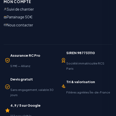
MON COMPTE
Suivi de chantier
Parrainage 50€
Nous contacter
SIREN 987733110
Assurance RC Pro
Société immatriculée RCS
5 M€ — Allianz
Paris
Devis gratuit
Tri & valorisation
Sans engagement, valable 30
Filières agréées Île-de-France
jours
4,9 / 5 sur Google
127 avis vérifiés