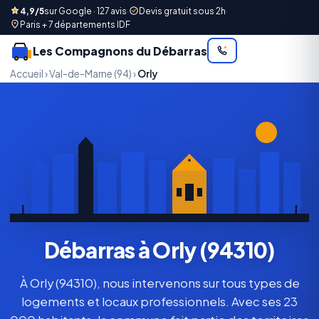
4,9/5
sur Google · 127 avis
·
Devis gratuit sous 2h
·
Paris + 7 départements IDF
Les Compagnons du Débarras
Accueil
›
Val-de-Marne (94)
›
Orly
Débarras à Orly (94310)
À Orly (94310), nous intervenons sur tous types de
logements et locaux professionnels. Avec ses 23