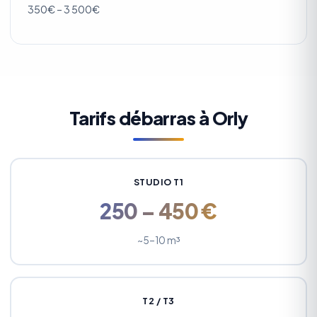
350€ – 3 500€
Tarifs débarras à Orly
STUDIO T1
250 – 450 €
~5–10 m³
T2 / T3