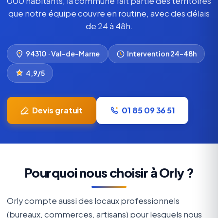
000 habitants, la commune fait partie des territoires
que notre équipe couvre en routine, avec des délais
de 24 à 48h.
94310 · Val-de-Marne
Intervention 24–48h
4,9/5
Devis gratuit
01 85 09 36 51
Pourquoi nous choisir à Orly ?
Orly compte aussi des locaux professionnels
(bureaux, commerces, artisans) pour lesquels nous