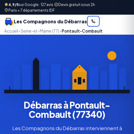
4,9/5
sur Google · 127 avis
·
Devis gratuit sous 2h
·
Paris + 7 départements IDF
Les Compagnons du Débarras
Accueil
›
Seine-et-Marne (77)
›
Pontault-Combault
Débarras à Pontault-
Combault (77340)
Les Compagnons du Débarras interviennent à