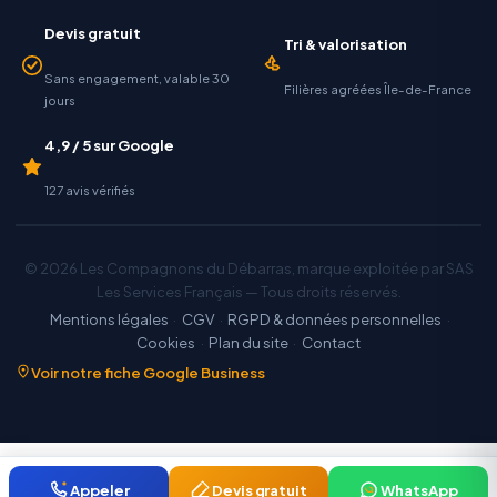
Devis gratuit
Tri & valorisation
Sans engagement, valable 30
Filières agréées Île-de-France
jours
4,9 / 5 sur Google
127 avis vérifiés
© 2026 Les Compagnons du Débarras, marque exploitée par SAS
Les Services Français — Tous droits réservés.
Mentions légales
·
CGV
·
RGPD & données personnelles
·
Cookies
·
Plan du site
·
Contact
Voir notre fiche Google Business
Appeler
Devis gratuit
WhatsApp