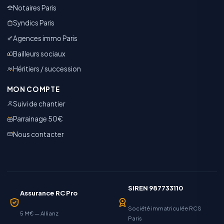
Notaires Paris
Syndics Paris
Agences immo Paris
Bailleurs sociaux
Héritiers / succession
MON COMPTE
Suivi de chantier
Parrainage 50€
Nous contacter
SIREN 987733110
Assurance RC Pro
Société immatriculée RCS
5 M€ — Allianz
Paris