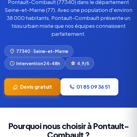
Pontault-Combault (77340) dans le département
Seine-et-Marne (77). Avec une population d'environ
38 000 habitants, Pontault-Combault présente un
tissu urbain mixte que nos équipes connaissent
parfaitement.
77340 · Seine-et-Marne
Intervention 24–48h
4,9/5
Devis gratuit
01 85 09 36 51
Pourquoi nous choisir à Pontault-
Combault ?