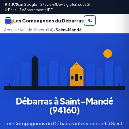
4,9/5
sur Google · 127 avis
·
Devis gratuit sous 2h
·
Paris + 7 départements IDF
Les Compagnons du Débarras
Accueil
›
Val-de-Marne (94)
›
Saint-Mandé
Débarras à Saint-Mandé
(94160)
Les Compagnons du Débarras interviennent à Saint-