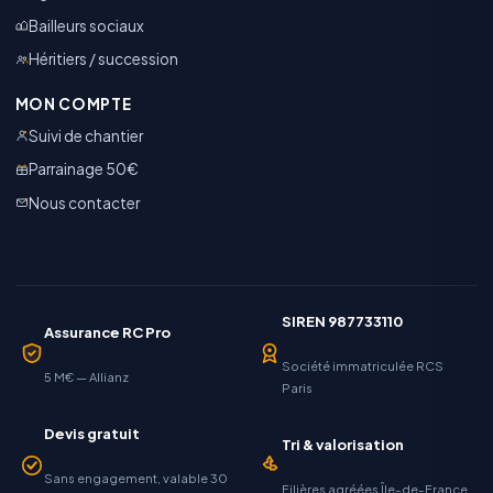
Bailleurs sociaux
Héritiers / succession
MON COMPTE
Suivi de chantier
Parrainage 50€
Nous contacter
SIREN 987733110
Assurance RC Pro
Société immatriculée RCS
5 M€ — Allianz
Paris
Devis gratuit
Tri & valorisation
Sans engagement, valable 30
Filières agréées Île-de-France