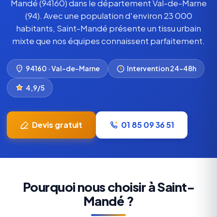
Mandé (94160) dans le département Val-de-Marne
(94). Avec une population d'environ 23 000
habitants, Saint-Mandé présente un tissu urbain
mixte que nos équipes connaissent parfaitement.
94160 · Val-de-Marne
Intervention 24–48h
4,9/5
Devis gratuit
01 85 09 36 51
Pourquoi nous choisir à Saint-
Mandé ?