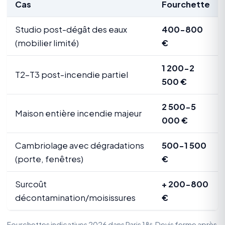
Cas
Fourchette
Studio post-dégât des eaux
400-800
(mobilier limité)
€
1 200-2
T2-T3 post-incendie partiel
500 €
2 500-5
Maison entière incendie majeur
000 €
Cambriolage avec dégradations
500-1 500
(porte, fenêtres)
€
Surcoût
+ 200-800
décontamination/moisissures
€
Fourchettes indicatives 2026 dans Paris 18ᵉ. Devis ferme après