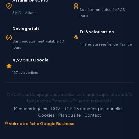
Société immatriculée RCS
5 M€ — Allianz
Paris
Devis gratuit
Tri & valorisation
Sans engagement, valable 30
Filières agréées Île-de-France
jours
4,9 / 5 sur Google
127 avis vérifiés
© 2026 Les Compagnons du Débarras, marque exploitée par SAS
Les Services Français — Tous droits réservés.
Mentions légales
·
CGV
·
RGPD & données personnelles
·
Cookies
·
Plan du site
·
Contact
Voir notre fiche Google Business