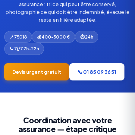
assurance : tri ce qui peut être conservé,
photographie ce qui doit être indemnisé, évacue le
reste en filière adaptée.
📍 75018
💰 400-5000 €
⏱ 24h
📞 7j/7 7h-22h
Devis urgent gratuit
📞 01 85 09 36 51
Coordination avec votre
assurance — étape critique