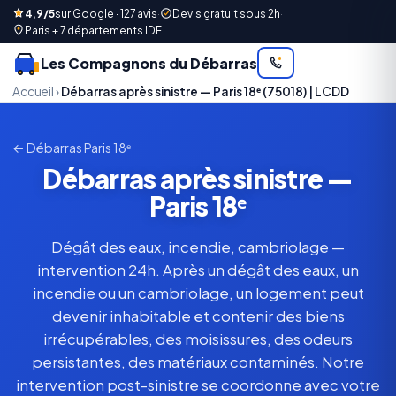
4,9/5
sur Google · 127 avis
·
Devis gratuit sous 2h
·
Paris + 7 départements IDF
Les Compagnons du Débarras
Accueil
›
Débarras après sinistre — Paris 18ᵉ (75018) | LCDD
← Débarras Paris 18ᵉ
Débarras après sinistre —
Paris 18ᵉ
Dégât des eaux, incendie, cambriolage —
intervention 24h. Après un dégât des eaux, un
incendie ou un cambriolage, un logement peut
devenir inhabitable et contenir des biens
irrécupérables, des moisissures, des odeurs
persistantes, des matériaux contaminés. Notre
intervention post-sinistre se coordonne avec votre