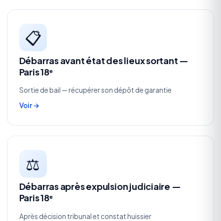
📋
Débarras avant état des lieux sortant —
Paris 18ᵉ
Sortie de bail — récupérer son dépôt de garantie
Voir →
⚖️
Débarras après expulsion judiciaire —
Paris 18ᵉ
Après décision tribunal et constat huissier