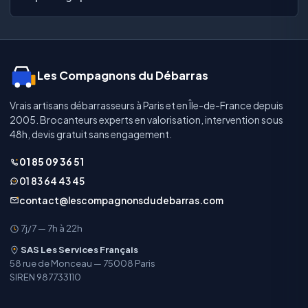
Les Compagnons du Débarras
Vrais artisans débarrasseurs à Paris et en Île-de-France depuis
2005. Brocanteurs experts en valorisation, intervention sous
48h, devis gratuit sans engagement.
01 85 09 36 51
01 83 64 43 45
contact@lescompagnonsdudebarras.com
7j/7 — 7h à 22h
SAS Les Services Français
58 rue de Monceau — 75008 Paris
SIREN 987733110