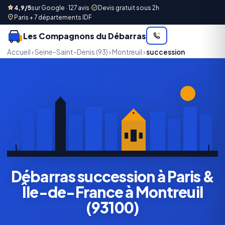
4,9/5
sur Google · 127 avis
·
Devis gratuit sous 2h
·
Paris + 7 départements IDF
Les Compagnons du Débarras
Accueil
›
Seine-Saint-Denis (93)
›
Montreuil
›
succession
Débarras succession à Paris &
Île-de-France à Montreuil
(93100)