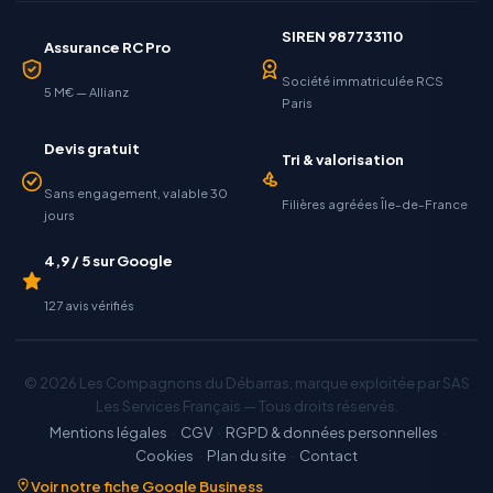
SIREN 987733110
Assurance RC Pro
Société immatriculée RCS
5 M€ — Allianz
Paris
Devis gratuit
Tri & valorisation
Sans engagement, valable 30
Filières agréées Île-de-France
jours
4,9 / 5 sur Google
127 avis vérifiés
© 2026 Les Compagnons du Débarras, marque exploitée par SAS
Les Services Français — Tous droits réservés.
Mentions légales
·
CGV
·
RGPD & données personnelles
·
Cookies
·
Plan du site
·
Contact
Voir notre fiche Google Business