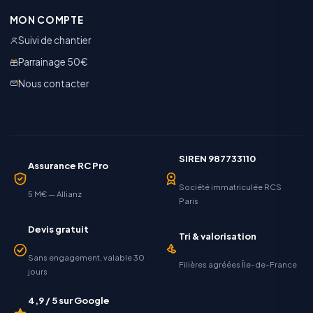
MON COMPTE
Suivi de chantier
Parrainage 50€
Nous contacter
SIREN 987733110
Assurance RC Pro
Société immatriculée RCS
5 M€ — Allianz
Paris
Devis gratuit
Tri & valorisation
Sans engagement, valable 30
Filières agréées Île-de-France
jours
4,9 / 5 sur Google