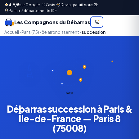
4,9/5
sur Google · 127 avis
·
Devis gratuit sous 2h
·
Paris + 7 départements IDF
Les Compagnons du Débarras
Accueil
›
Paris (75)
›
8e arrondissement
›
succession
PARIS
Débarras succession à Paris &
Île-de-France — Paris 8
(75008)