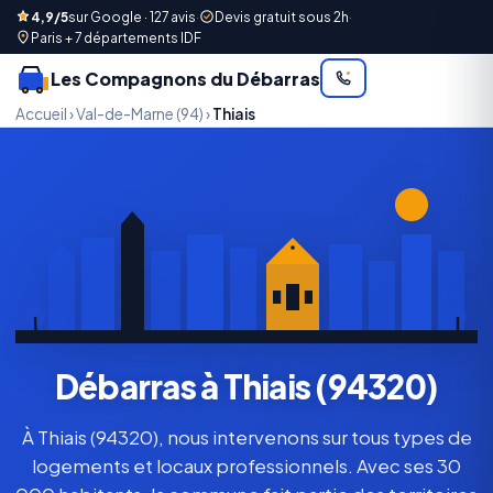
4,9/5
sur Google · 127 avis
·
Devis gratuit sous 2h
·
Paris + 7 départements IDF
Les Compagnons du Débarras
Accueil
›
Val-de-Marne (94)
›
Thiais
Débarras à Thiais (94320)
À Thiais (94320), nous intervenons sur tous types de
logements et locaux professionnels. Avec ses 30