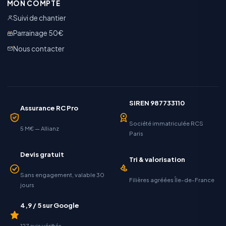
MON COMPTE
Suivi de chantier
Parrainage 50€
Nous contacter
SIREN 987733110
Assurance RC Pro
Société immatriculée RCS
5 M€ — Allianz
Paris
Devis gratuit
Tri & valorisation
Sans engagement, valable 30
Filières agréées Île-de-France
jours
4,9 / 5 sur Google
127 avis vérifiés