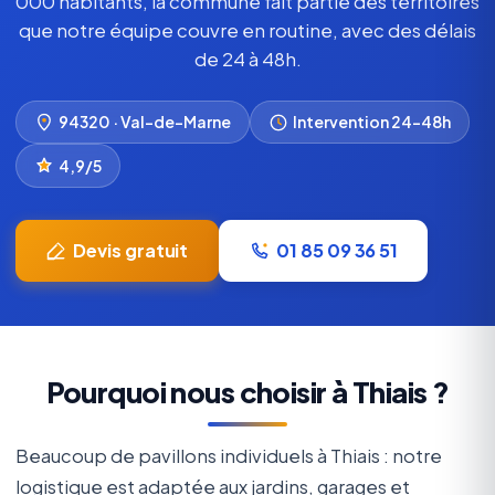
000 habitants, la commune fait partie des territoires
que notre équipe couvre en routine, avec des délais
de 24 à 48h.
94320 · Val-de-Marne
Intervention 24–48h
4,9/5
Devis gratuit
01 85 09 36 51
Pourquoi nous choisir à Thiais ?
Beaucoup de pavillons individuels à Thiais : notre
logistique est adaptée aux jardins, garages et