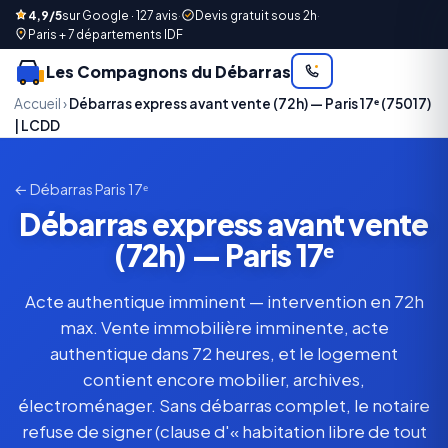
4,9/5
sur Google · 127 avis
·
Devis gratuit sous 2h
·
Paris + 7 départements IDF
Les Compagnons du Débarras
Accueil
›
Débarras express avant vente (72h) — Paris 17ᵉ (75017)
| LCDD
← Débarras Paris 17ᵉ
Débarras express avant vente
(72h) — Paris 17ᵉ
Acte authentique imminent — intervention en 72h
max. Vente immobilière imminente, acte
authentique dans 72 heures, et le logement
contient encore mobilier, archives,
électroménager. Sans débarras complet, le notaire
refuse de signer (clause d'« habitation libre de tout