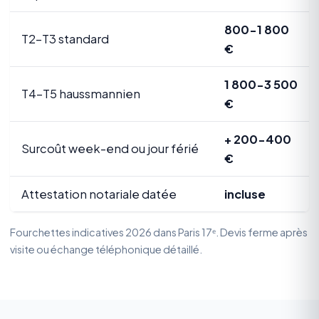
800-1 800
T2-T3 standard
€
1 800-3 500
T4-T5 haussmannien
€
+ 200-400
Surcoût week-end ou jour férié
€
Attestation notariale datée
incluse
Fourchettes indicatives 2026 dans Paris 17ᵉ. Devis ferme après
visite ou échange téléphonique détaillé.