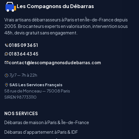
Les Compagnons du Débarras
Vrais artisans débarrasseurs à Paris et en Île-de-France depuis
2005. Brocanteurs experts en valorisation, intervention sous
48h, devis gratuit sans engagement.
01 85 09 36 51
01 83 64 43 45
contact@lescompagnonsdudebarras.com
7j/7 — 7h à 22h
SAS Les Services Français
58 rue de Monceau — 75008 Paris
SIREN 987733110
NOS SERVICES
Débarras de maison à Paris & Île-de-France
Débarras d'appartement à Paris & IDF