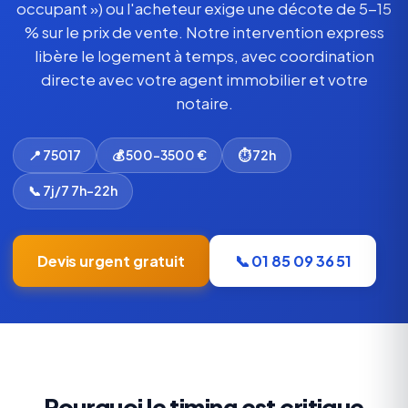
occupant ») ou l'acheteur exige une décote de 5-15
% sur le prix de vente. Notre intervention express
libère le logement à temps, avec coordination
directe avec votre agent immobilier et votre
notaire.
📍 75017
💰 500-3500 €
⏱ 72h
📞 7j/7 7h-22h
Devis urgent gratuit
📞 01 85 09 36 51
Pourquoi le timing est critique