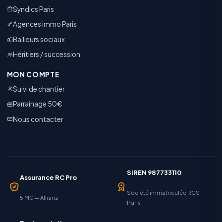
Syndics Paris
Agences immo Paris
Bailleurs sociaux
Héritiers / succession
MON COMPTE
Suivi de chantier
Parrainage 50€
Nous contacter
SIREN 987733110
Assurance RC Pro
Société immatriculée RCS
5 M€ — Allianz
Paris