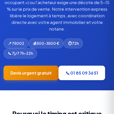
occupant ») ou l'acheteur exige une décote de 5-15
% sur le prix de vente. Notre intervention express
libère le logement à temps, avec coordination
directe avec votre agent immobilier et votre
notaire.
📍 75002
💰 500-3500 €
⏱ 72h
📞 7j/7 7h-22h
Devis urgent gratuit
📞 01 85 09 36 51
Pourquoi le timing est critique