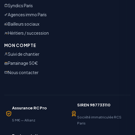
Syndics Paris
Agences immo Paris
Bailleurs sociaux
Héritiers / succession
MON COMPTE
Suivi de chantier
Parrainage 50€
Nous contacter
SIREN 987733110
Assurance RC Pro
Société immatriculée RCS
5 M€ — Allianz
Paris