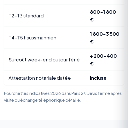
800-1 800
T2-T3 standard
€
1 800-3 500
T4-T5 haussmannien
€
+ 200-400
Surcoût week-end ou jour férié
€
Attestation notariale datée
incluse
Fourchettes indicatives 2026 dans Paris 2ᵉ. Devis ferme après
visite ou échange téléphonique détaillé.