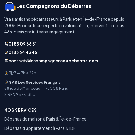
Les Compagnons du Débarras
Vrais artisans débarrasseurs à Paris et en Île-de-France depuis
2005. Brocanteurs experts en valorisation, intervention sous
48h, devis gratuit sans engagement.
01 85 09 36 51
01 83 64 43 45
contact@lescompagnonsdudebarras.com
7j/7 — 7h à 22h
SAS Les Services Français
58 rue de Monceau — 75008 Paris
SIREN 987733110
NOS SERVICES
Débarras de maison à Paris & Île-de-France
Débarras d'appartement à Paris & IDF