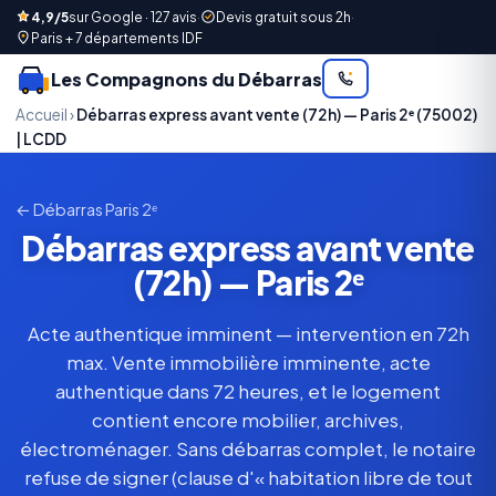
4,9/5
sur Google · 127 avis
·
Devis gratuit sous 2h
·
Paris + 7 départements IDF
Les Compagnons du Débarras
Accueil
›
Débarras express avant vente (72h) — Paris 2ᵉ (75002)
| LCDD
← Débarras Paris 2ᵉ
Débarras express avant vente
(72h) — Paris 2ᵉ
Acte authentique imminent — intervention en 72h
max. Vente immobilière imminente, acte
authentique dans 72 heures, et le logement
contient encore mobilier, archives,
électroménager. Sans débarras complet, le notaire
refuse de signer (clause d'« habitation libre de tout