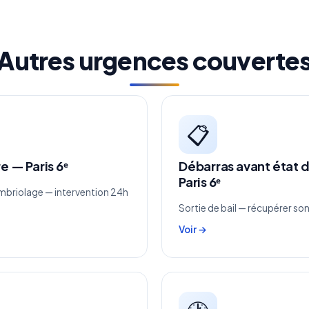
Autres urgences couverte
📋
e — Paris 6ᵉ
Débarras avant état d
Paris 6ᵉ
mbriolage — intervention 24h
Sortie de bail — récupérer so
Voir →