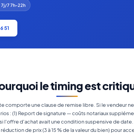
 7j/7 7h-22h
36 51
ourquoi le timing est critiq
te comporte une clause de remise libre. Si le vendeur n
arios : (1) Report de signature — coûts notariaux supplém
 si l'offre d'achat avait une condition suspensive de dat
réduction de prix (3 à 15 % de la valeur du bien) pour ac