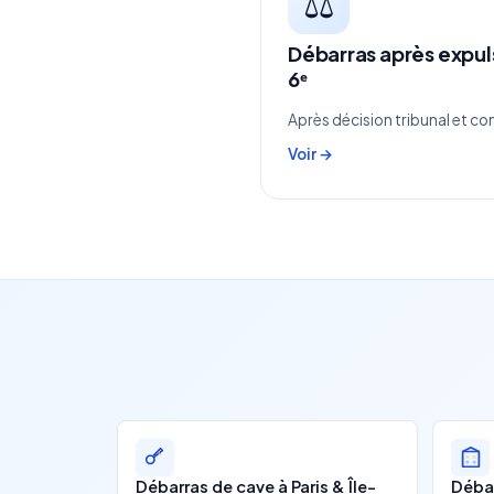
⚖️
Débarras après expuls
6ᵉ
Après décision tribunal et con
Voir →
Débarras de cave à Paris & Île-
Débar