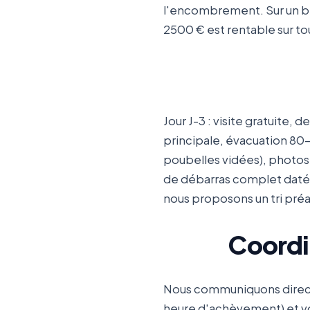
l'encombrement. Sur un bi
2500 € est rentable sur tou
Jour J-3 : visite gratuite, 
principale, évacuation 80-9
poubelles vidées), photos 
de débarras complet datée.
nous proposons un tri préa
Coordi
Nous communiquons directe
heure d'achèvement) et vo