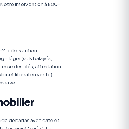
Notre intervention à 800-
J-2 : intervention
age léger (sols balayés,
emise des clés, attestation
inet libéral en vente),
nserver.
obilier
 de débarras avec date et
hotos avant/après). Le