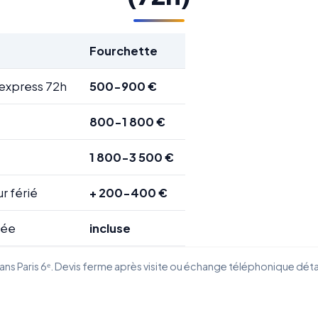
Fourchette
 express 72h
500-900 €
800-1 800 €
1 800-3 500 €
r férié
+ 200-400 €
tée
incluse
ns Paris 6ᵉ. Devis ferme après visite ou échange téléphonique détai