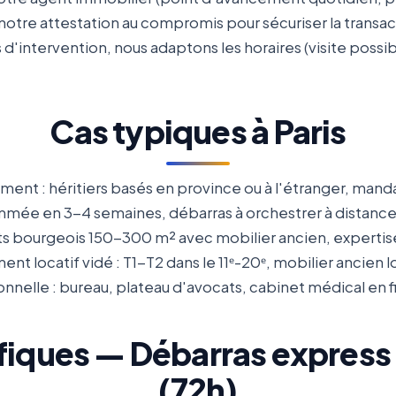
notre attestation au compromis pour sécuriser la transact
 d'intervention, nous adaptons les horaires (visite poss
Cas typiques à Paris
ent : héritiers basés en province ou à l'étranger, mand
mée en 3-4 semaines, débarras à orchestrer à distance
ts bourgeois 150-300 m² avec mobilier ancien, expertise
nt locatif vidé : T1-T2 dans le 11ᵉ-20ᵉ, mobilier ancien 
nnelle : bureau, plateau d'avocats, cabinet médical en fi
ifiques — Débarras express
(72h)