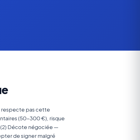
ue
e respecte pas cette
entaires (50-300 €), risque
e. (2) Décote négociée —
cepter de signer malgré