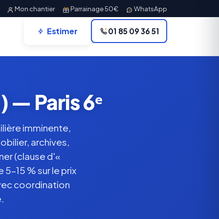
Mon chantier
Parrainage 50€
WhatsApp
Estimer
01 85 09 36 51
 — Paris 6ᵉ
lière imminente,
bilier, archives,
er (clause d'«
 5-15 % sur le prix
vec coordination
.