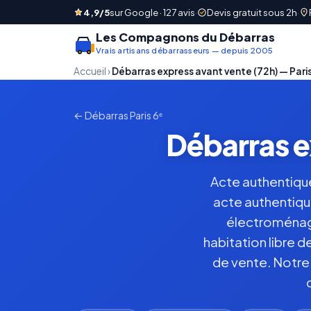
4,9/5
sur Google · 127 avis
·
Devis gratuit sous 2h
·
Les Compagnons du Débarras
Vrais artisans débarrasseurs — depuis 2005
Accueil
›
Débarras express avant vente (72h) — Paris
← Débarras Paris 6ᵉ
Débarras e
Acte authentiqu
acte authentique
électroménage
habitation libre d
de vente. Notre