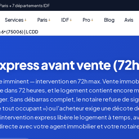
Paris + 7 départements IDF
Services
Paris
IDF
Pro
Blog
Avis
 6ᵉ (75006) | LCDD
xpress avant vente (72h)
e imminent — intervention en 72h max. Vente immobi
 dans 72 heures, et le logement contient encore mo
r. Sans débarras complet, le notaire refuse de sign
e tout occupant ») ou l'acheteur exige une décote de
 intervention express libère le logement à temps, a
directe avec votre agent immobilier et votre notaire