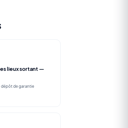
s
es lieux sortant —
n dépôt de garantie