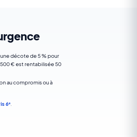
 urgence
— une décote de 5 % pour
500 € est rentabilisée 50
xion au compromis ou à
s 6ᵉ
.