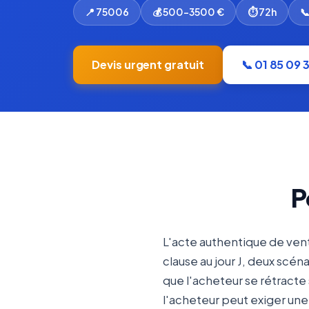
📍 75006
💰 500-3500 €
⏱ 72h

Devis urgent gratuit
📞 01 85 09 
P
L'acte authentique de ven
clause au jour J, deux scén
que l'acheteur se rétracte
l'acheteur peut exiger une 