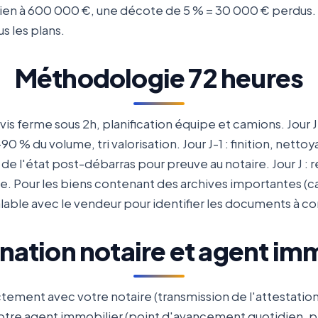
en à 600 000 €, une décote de 5 % = 30 000 € perdus. 
s les plans.
Méthodologie 72 heures
devis ferme sous 2h, planification équipe et camions. Jour 
0 % du volume, tri valorisation. Jour J-1 : finition, nettoy
de l'état post-débarras pour preuve au notaire. Jour J : r
 Pour les biens contenant des archives importantes (cab
lable avec le vendeur pour identifier les documents à co
nation notaire et agent imm
ment avec votre notaire (transmission de l'attestation
tre agent immobilier (point d'avancement quotidien, p