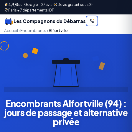
4,9/5
sur Google · 127 avis
·
Devis gratuit sous 2h
·
Paris + 7 départements IDF
Les Compagnons du Débarras
Accueil
›
Encombrants
›
Alfortville
Encombrants Alfortville (94) :
jours de passage et alternative
privée