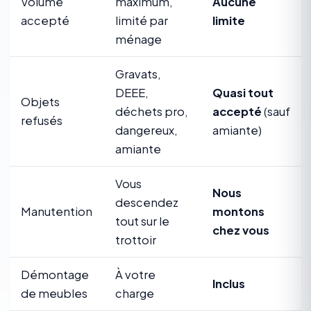
Volume
maximum,
Aucune
accepté
limité par
limite
ménage
Gravats,
DEEE,
Quasi tout
Objets
déchets pro,
accepté
(sauf
refusés
dangereux,
amiante)
amiante
Vous
Nous
descendez
Manutention
montons
tout sur le
chez vous
trottoir
Démontage
À votre
Inclus
de meubles
charge