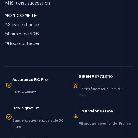
Héritiers / succession
MON COMPTE
Suivi de chantier
Parrainage 50€
Nous contacter
SIREN 987733110
Assurance RC Pro
Société immatriculée RCS
5 M€ — Allianz
Paris
Devis gratuit
Tri & valorisation
Sans engagement, valable 30
Filières agréées Île-de-France
jours