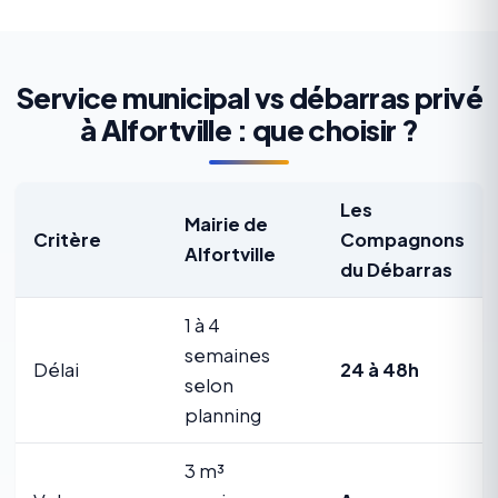
Service municipal vs débarras privé
à Alfortville : que choisir ?
Les
Mairie de
Critère
Compagnons
Alfortville
du Débarras
1 à 4
semaines
Délai
24 à 48h
selon
planning
3 m³