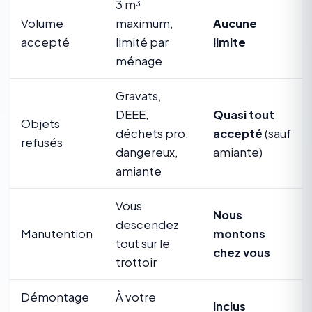
3 m³
Volume
maximum,
Aucune
accepté
limité par
limite
ménage
Gravats,
DEEE,
Quasi tout
Objets
déchets pro,
accepté
(sauf
refusés
dangereux,
amiante)
amiante
Vous
Nous
descendez
Manutention
montons
tout sur le
chez vous
trottoir
Démontage
À votre
Inclus