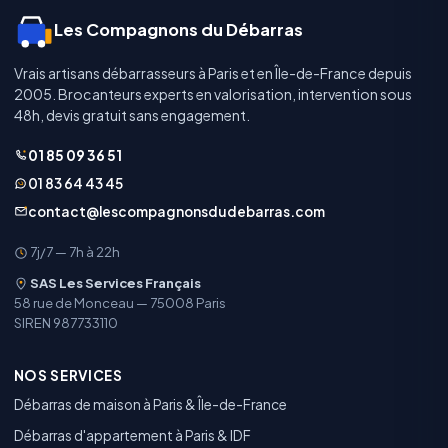
Les Compagnons du Débarras
Vrais artisans débarrasseurs à Paris et en Île-de-France depuis
2005. Brocanteurs experts en valorisation, intervention sous
48h, devis gratuit sans engagement.
01 85 09 36 51
01 83 64 43 45
contact@lescompagnonsdudebarras.com
7j/7 — 7h à 22h
SAS Les Services Français
58 rue de Monceau — 75008 Paris
SIREN 987733110
NOS SERVICES
Débarras de maison à Paris & Île-de-France
Débarras d'appartement à Paris & IDF