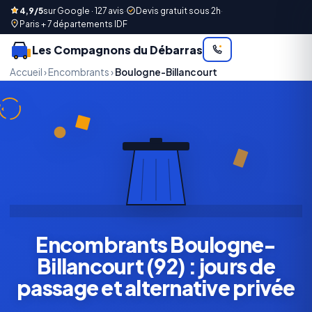
4,9/5
sur Google · 127 avis
·
Devis gratuit sous 2h
·
Paris + 7 départements IDF
Les Compagnons du Débarras
Accueil
›
Encombrants
›
Boulogne-Billancourt
Encombrants Boulogne-
Billancourt (92) : jours de
passage et alternative privée