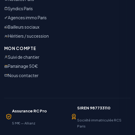
Syndics Paris
Agences immo Paris
Bailleurs sociaux
Héritiers / succession
MON COMPTE
Suivi de chantier
Parrainage 50€
Nous contacter
SIREN 987733110
Assurance RC Pro
Société immatriculée RCS
5 M€ — Allianz
Paris