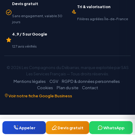
Devis gratuit
Tri & valorisation
Sans engagement, valable 30
Filières agréées Île-de-France
jours
4,9 / 5 sur Google
127 avis vérifiés
© 2026 Les Compagnons du Débarras, marque exploitée par SAS
Les Services Français — Tous droits réservés.
Mentions légales
·
CGV
·
RGPD & données personnelles
·
Cookies
·
Plan du site
·
Contact
Voir notre fiche Google Business
Appeler
Devis gratuit
WhatsApp