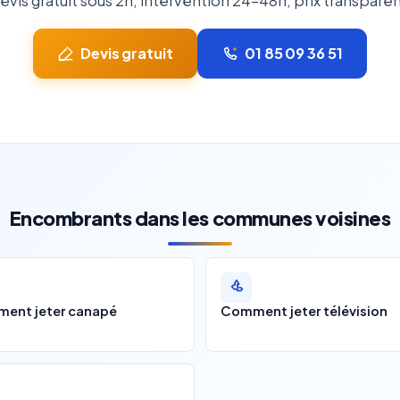
evis gratuit sous 2h, intervention 24-48h, prix transparen
Devis gratuit
01 85 09 36 51
Encombrants dans les communes voisines
ent jeter canapé
Comment jeter télévision