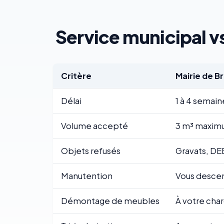
Service municipal vs
Critère
Mairie de B
Délai
1 à 4 semain
Volume accepté
3 m³ maximu
Objets refusés
Gravats, DE
Manutention
Vous descend
Démontage de meubles
À votre cha