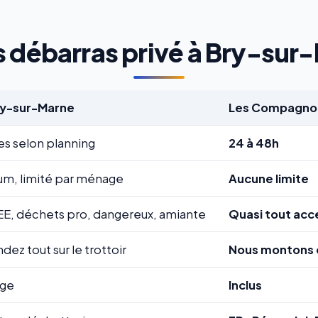
 débarras privé à Bry-sur-
ry-sur-Marne
Les Compagnon
es selon planning
24 à 48h
m, limité par ménage
Aucune limite
EE, déchets pro, dangereux, amiante
Quasi tout acc
ez tout sur le trottoir
Nous montons 
rge
Inclus