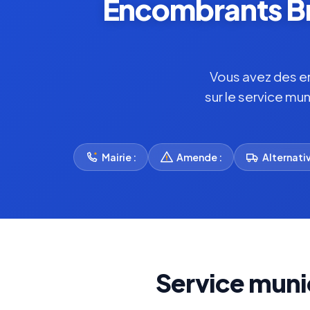
Encombrants Br
Vous avez des en
sur le service mu
Mairie :
Amende :
Alternativ
Service muni