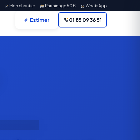
Mon chantier
Parrainage 50€
WhatsApp
Estimer
01 85 09 36 51