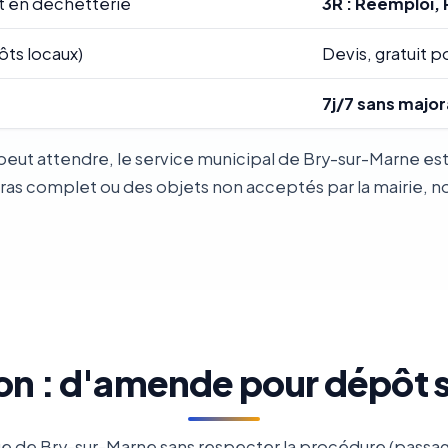
t en déchetterie
3R : Réemploi, 
ôts locaux)
Devis, gratuit po
7j/7 sans major
eut attendre, le service municipal de Bry-sur-Marne est 
 complet ou des objets non acceptés par la mairie, notr
on : d'amende pour dépôt
e de Bry-sur-Marne sans respecter la procédure (passag