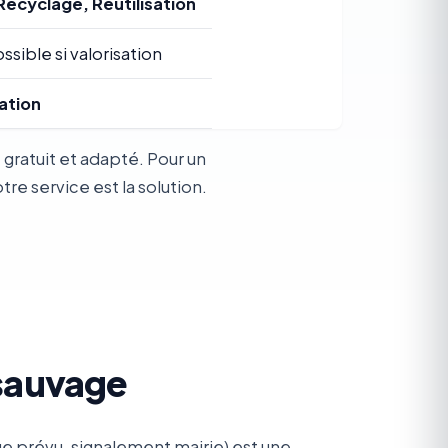
Recyclage, Réutilisation
ssible si valorisation
ation
gratuit et adapté. Pour un
e service est la solution.
 sauvage
e prévu, signalement mairie) est une