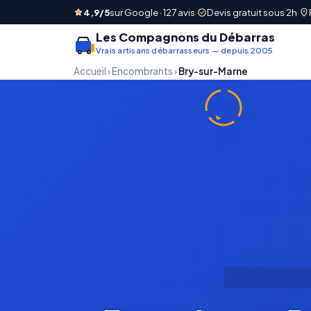
4,9/5
sur Google · 127 avis
·
Devis gratuit sous 2h
·
Les Compagnons du Débarras
Vrais artisans débarrasseurs — depuis 2005
Accueil
›
Encombrants
›
Bry-sur-Marne