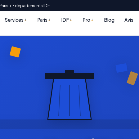
Paris + 7 départements IDF
Services
Paris
IDF
Pro
Blog
Avis