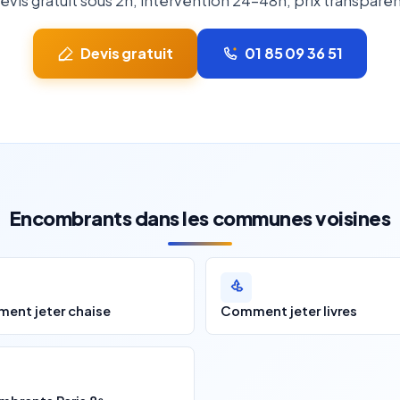
evis gratuit sous 2h, intervention 24-48h, prix transparen
Devis gratuit
01 85 09 36 51
Encombrants dans les communes voisines
ent jeter chaise
Comment jeter livres