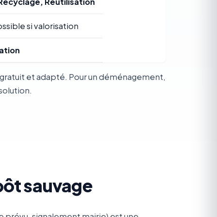
Recyclage, Réutilisation
ssible si valorisation
ation
t gratuit et adapté. Pour un déménagement,
solution.
pôt sauvage
 prévu, signalement mairie) est une