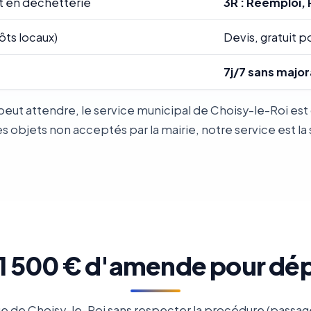
t en déchetterie
3R : Réemploi, 
ôts locaux)
Devis, gratuit po
7j/7 sans major
peut attendre, le service municipal de Choisy-le-Roi es
objets non acceptés par la mairie, notre service est la 
: 1 500 € d'amende pour dé
e de Choisy-le-Roi sans respecter la procédure (passage