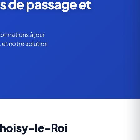
s de passage et
formations à jour
 et notre solution
Choisy-le-Roi