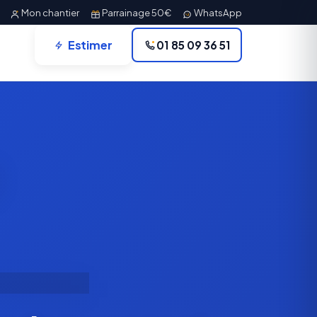
Mon chantier
Parrainage 50€
WhatsApp
Estimer
01 85 09 36 51