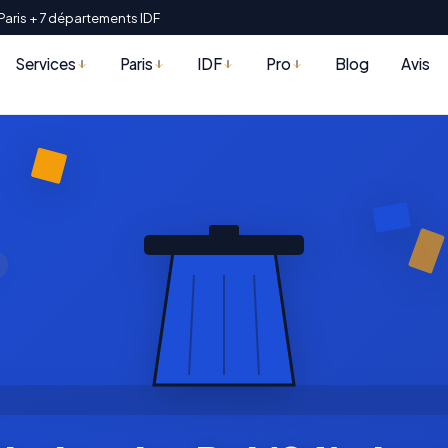
Paris + 7 départements IDF
Services
Paris
IDF
Pro
Blog
Avis