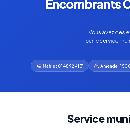
Encombrants Ch
Vous avez des en
sur le service mu
Mairie : 01 48 92 41 31
Amende : 1 50
Service muni