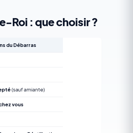
-Roi : que choisir ?
s du Débarras
epté
(sauf amiante)
chez vous