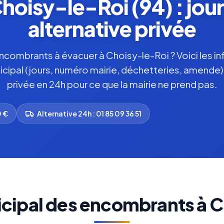
oisy-le-Roi (94) : jour
alternative privée
combrants à évacuer à Choisy-le-Roi ? Voici les in
nicipal (jours, numéro mairie, déchetteries, amende),
privée en 24h pour ce que la mairie ne prend pas.
0 €
Alternative 24h : 01 85 09 36 51
cipal des encombrants à 