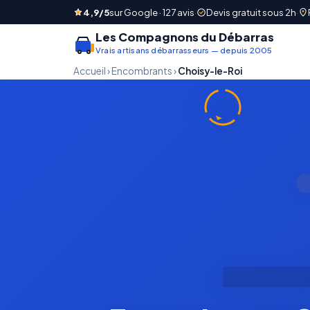
4,9/5
sur Google · 127 avis
·
Devis gratuit sous 2h
·
Les Compagnons du Débarras
Vrais artisans débarrasseurs — depuis 2005
Accueil
›
Encombrants
›
Choisy-le-Roi