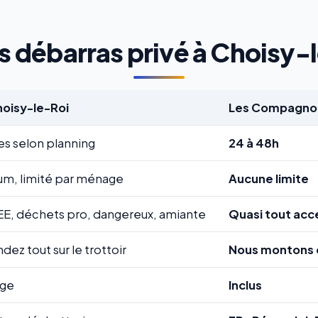
s débarras privé à Choisy-le
hoisy-le-Roi
Les Compagnon
es selon planning
24 à 48h
m, limité par ménage
Aucune limite
EE, déchets pro, dangereux, amiante
Quasi tout acc
ez tout sur le trottoir
Nous montons 
rge
Inclus