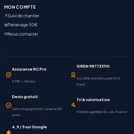
MON COMPTE
Suivi de chantier
Parrainage 50€
Nous contacter
SIREN 987733110
Assurance RC Pro
Société immatriculée RCS
5 M€ — Allianz
Paris
Devis gratuit
Tri & valorisation
Sans engagement, valable 30
Filières agréées Île-de-France
jours
4,9 / 5 sur Google