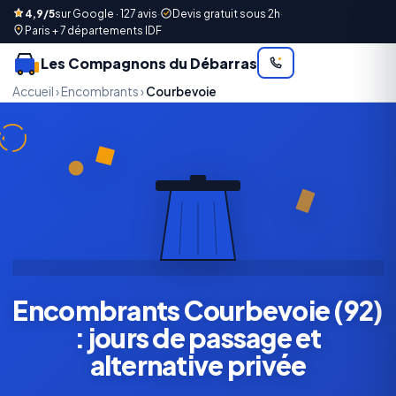
4,9/5
sur Google · 127 avis
·
Devis gratuit sous 2h
·
Paris + 7 départements IDF
Les Compagnons du Débarras
Accueil
›
Encombrants
›
Courbevoie
Encombrants Courbevoie (92)
: jours de passage et
alternative privée