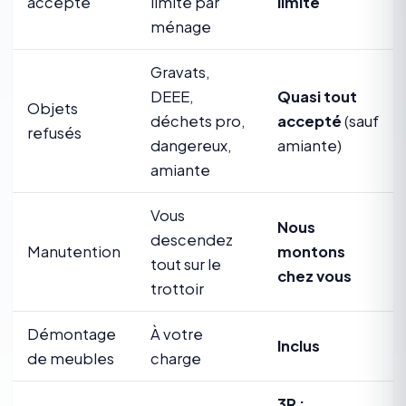
accepté
limité par
limite
ménage
Gravats,
DEEE,
Quasi tout
Objets
déchets pro,
accepté
(sauf
refusés
dangereux,
amiante)
amiante
Vous
Nous
descendez
Manutention
montons
tout sur le
chez vous
trottoir
Démontage
À votre
Inclus
de meubles
charge
3R :