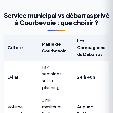
Service municipal vs débarras privé
à Courbevoie : que choisir ?
Les
Mairie de
Critère
Compagnons
Courbevoie
du Débarras
1 à 4
semaines
Délai
24 à 48h
selon
planning
3 m³
Volume
maximum,
Aucune