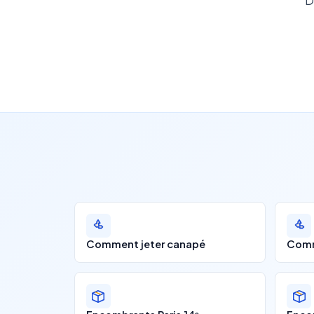
D
Comment jeter canapé
Comm