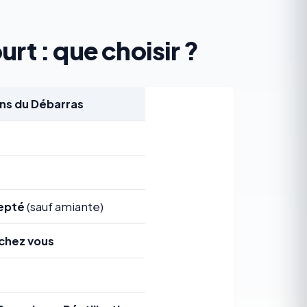
rt : que choisir ?
s du Débarras
epté
(sauf amiante)
chez vous