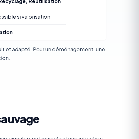
Recyclage, Réutilisation
ssible si valorisation
ation
atuit et adapté. Pour un déménagement, une
tion.
 sauvage
u, signalement mairie) est une infraction