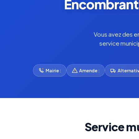
Encombrants 
Vous avez des enc
service munici
Mairie :
Amende :
Alternativ
Service m