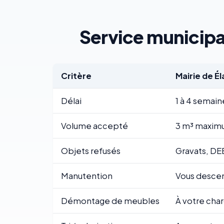
Service municipal
Critère
Mairie de É
Délai
1 à 4 semain
Volume accepté
3 m³ maximu
Objets refusés
Gravats, DE
Manutention
Vous descend
Démontage de meubles
À votre cha