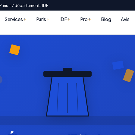
Paris + 7 départements IDF
Services
Paris
IDF
Pro
Blog
Avis