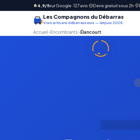
4,9/5
sur Google · 127 avis
·
Devis gratuit sous 2h
·
Les Compagnons du Débarras
Vrais artisans débarrasseurs — depuis 2005
Accueil
›
Encombrants
›
Élancourt