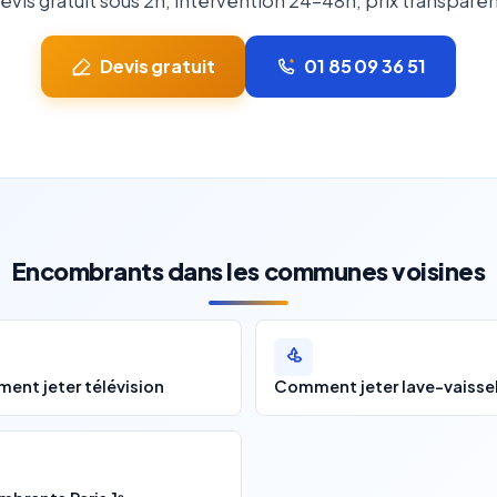
evis gratuit sous 2h, intervention 24-48h, prix transparen
Devis gratuit
01 85 09 36 51
Encombrants dans les communes voisines
ent jeter télévision
Comment jeter lave-vaissel