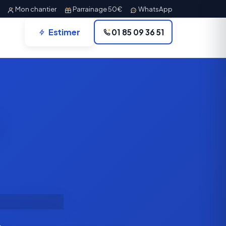
Mon chantier
Parrainage 50€
WhatsApp
Estimer
01 85 09 36 51