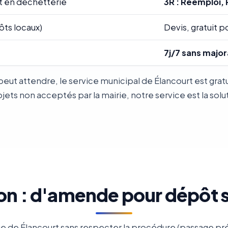
t en déchetterie
3R : Réemploi, 
ôts locaux)
Devis, gratuit po
7j/7 sans major
peut attendre, le service municipal de Élancourt est gr
ts non acceptés par la mairie, notre service est la solu
on : d'amende pour dépôt
 de Élancourt sans respecter la procédure (passage prév