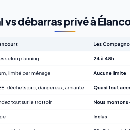
 vs débarras privé à Élancou
lancourt
Les Compagnon
es selon planning
24 à 48h
m, limité par ménage
Aucune limite
EE, déchets pro, dangereux, amiante
Quasi tout acc
ez tout sur le trottoir
Nous montons 
rge
Inclus