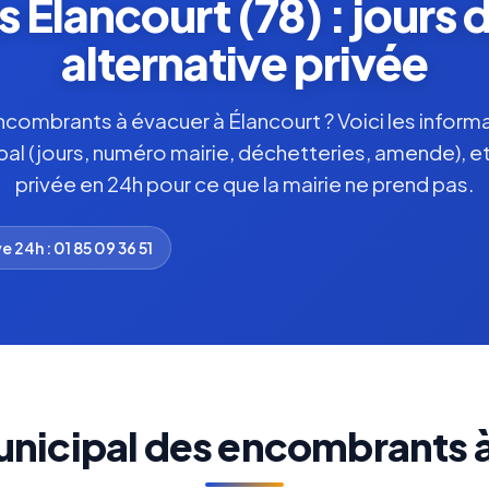
Élancourt (78) : jours 
alternative privée
ombrants à évacuer à Élancourt ? Voici les informat
pal (jours, numéro mairie, déchetteries, amende), et
privée en 24h pour ce que la mairie ne prend pas.
e 24h : 01 85 09 36 51
unicipal des encombrants à