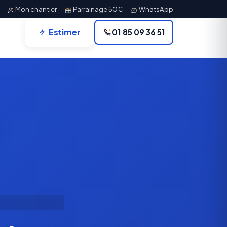
Mon chantier
Parrainage 50€
WhatsApp
Estimer
01 85 09 36 51