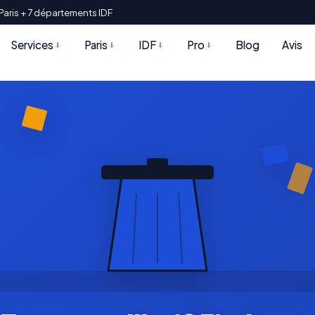
Paris + 7 départements IDF
Services
Paris
IDF
Pro
Blog
Avis