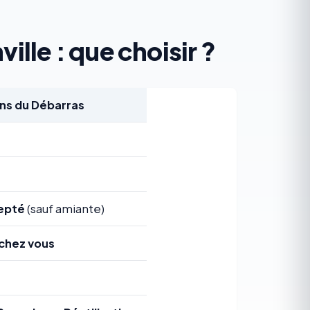
ille : que choisir ?
s du Débarras
epté
(sauf amiante)
chez vous