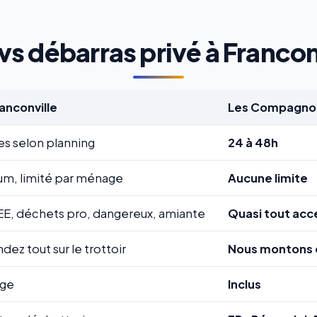
s débarras privé à Franconv
ranconville
Les Compagnon
es selon planning
24 à 48h
m, limité par ménage
Aucune limite
EE, déchets pro, dangereux, amiante
Quasi tout acc
ez tout sur le trottoir
Nous montons 
rge
Inclus