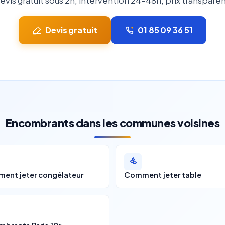
evis gratuit sous 2h, intervention 24-48h, prix transparen
Devis gratuit
01 85 09 36 51
Encombrants dans les communes voisines
ent jeter congélateur
Comment jeter table