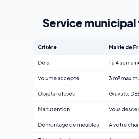
Service municipal v
Critère
Mairie de F
Délai
1 à 4 semain
Volume accepté
3 m³ maximu
Objets refusés
Gravats, DE
Manutention
Vous descend
Démontage de meubles
À votre cha