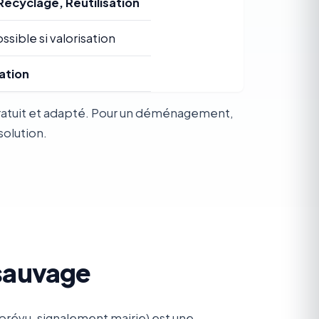
Recyclage, Réutilisation
ssible si valorisation
ation
 gratuit et adapté. Pour un déménagement,
solution.
 sauvage
prévu, signalement mairie) est une