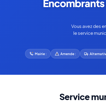
Encombrants F
Vous avez des enc
le service munic
Mairie :
Amende :
Alternativ
Service mun