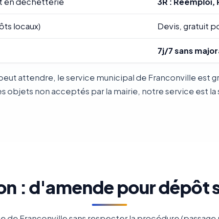
t en déchetterie
3R : Réemploi, 
ôts locaux)
Devis, gratuit po
7j/7 sans major
peut attendre, le service municipal de Franconville est
objets non acceptés par la mairie, notre service est la 
on : d'amende pour dépôt
e de Franconville sans respecter la procédure (passage 