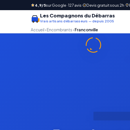
4,9/5
sur Google · 127 avis
·
Devis gratuit sous 2h
·
Les Compagnons du Débarras
Vrais artisans débarrasseurs — depuis 2005
Accueil
›
Encombrants
›
Franconville