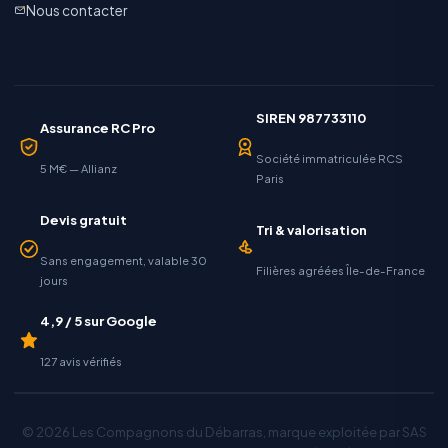
Nous contacter
SIREN 987733110
Assurance RC Pro
Société immatriculée RCS
5 M€ — Allianz
Paris
Devis gratuit
Tri & valorisation
Sans engagement, valable 30
Filières agréées Île-de-France
jours
4,9 / 5 sur Google
127 avis vérifiés
© 2026 Les Compagnons du Débarras, marque exploitée par SAS