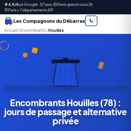
4,9/5
sur Google · 127 avis
·
Devis gratuit sous 2h
·
Paris + 7 départements IDF
Les Compagnons du Débarras
Accueil
›
Encombrants
›
Houilles
Encombrants Houilles (78) :
jours de passage et alternative
privée