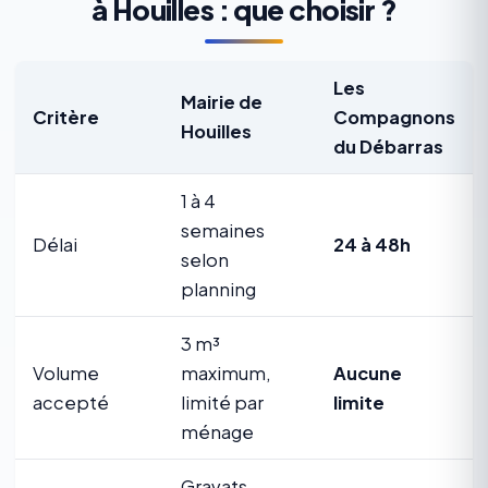
à Houilles : que choisir ?
Les
Mairie de
Critère
Compagnons
Houilles
du Débarras
1 à 4
semaines
Délai
24 à 48h
selon
planning
3 m³
Volume
maximum,
Aucune
accepté
limité par
limite
ménage
Gravats,