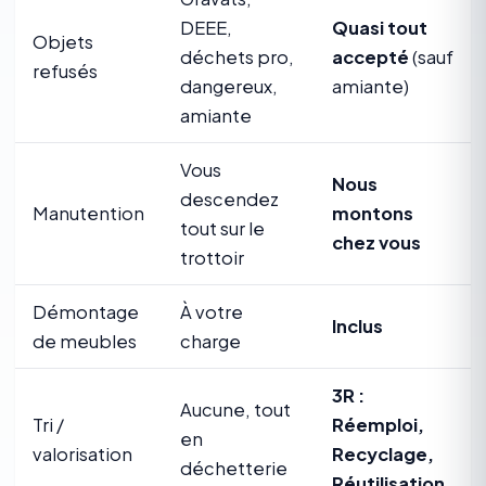
DEEE,
Quasi tout
Objets
déchets pro,
accepté
(sauf
refusés
dangereux,
amiante)
amiante
Vous
Nous
descendez
Manutention
montons
tout sur le
chez vous
trottoir
Démontage
À votre
Inclus
de meubles
charge
3R :
Aucune, tout
Tri /
Réemploi,
en
valorisation
Recyclage,
déchetterie
Réutilisation