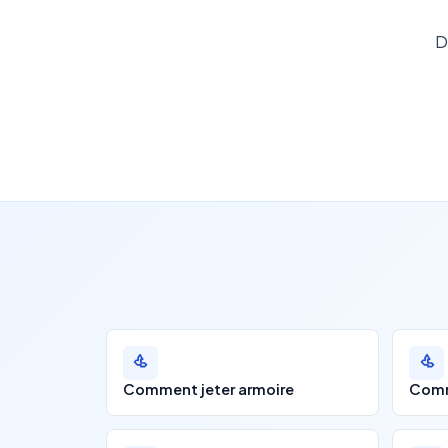
D
Comment jeter armoire
Comm