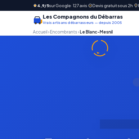
4,9/5
sur Google · 127 avis
·
Devis gratuit sous 2h
·
Les Compagnons du Débarras
Vrais artisans débarrasseurs — depuis 2005
Accueil
›
Encombrants
›
Le Blanc-Mesnil