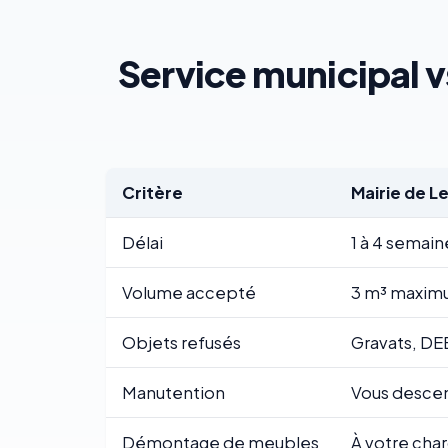
Service municipal v
Critère
Mairie de L
Délai
1 à 4 semain
Volume accepté
3 m³ maximu
Objets refusés
Gravats, DE
Manutention
Vous descend
Démontage de meubles
À votre cha