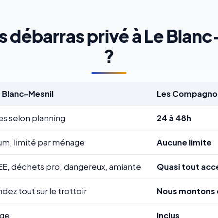
s débarras privé à Le Blanc-
?
e Blanc-Mesnil
Les Compagnon
es selon planning
24 à 48h
m, limité par ménage
Aucune limite
EE, déchets pro, dangereux, amiante
Quasi tout acc
ez tout sur le trottoir
Nous montons 
rge
Inclus