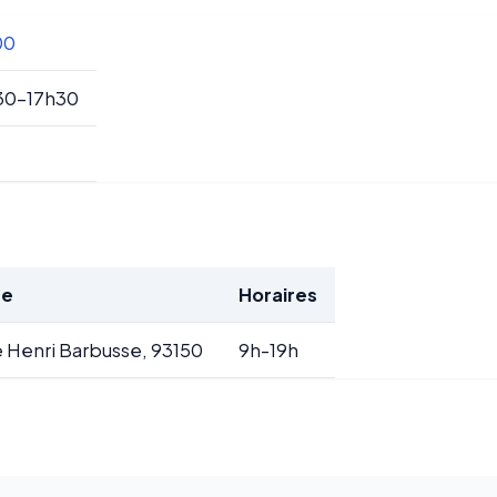
00
30-17h30
se
Horaires
 Henri Barbusse, 93150
9h-19h