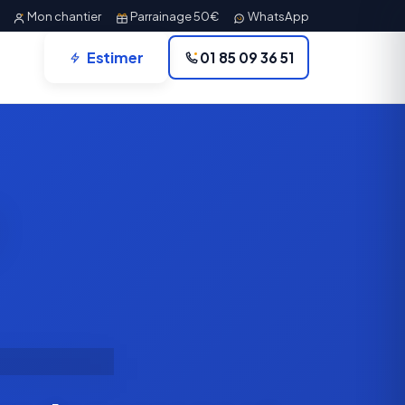
Mon chantier
Parrainage 50€
WhatsApp
Estimer
01 85 09 36 51