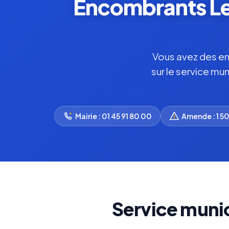
Encombrants Le 
Vous avez des enc
sur le service mu
Mairie : 01 45 91 80 00
Amende : 1 5
Service muni