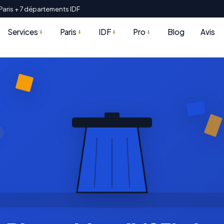
Paris + 7 départements IDF
Services
Paris
IDF
Pro
Blog
Avis